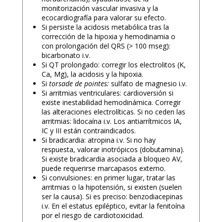
monitorización vascular invasiva y la
ecocardiografía para valorar su efecto.
Si persiste la acidosis metabólica tras la
corrección de la hipoxia y hemodinamia o
con prolongación del QRS (> 100 mseg):
bicarbonato i.v.
Si QT prolongado: corregir los electrolitos (K,
Ca, Mg), la acidosis y la hipoxia.
Si
torsade de pointes:
sulfato de magnesio i.v.
Si arritmias ventriculares: cardioversión si
existe inestabilidad hemodinámica. Corregir
las alteraciones electrolíticas. Si no ceden las
arritmias: lidocaína i.v. Los antiarrítmicos IA,
IC y III están contraindicados.
Si bradicardia: atropina i.v. Si no hay
respuesta, valorar inotrópicos (dobutamina).
Si existe bradicardia asociada a bloqueo AV,
puede requerirse marcapasos externo.
Si convulsiones: en primer lugar, tratar las
arritmias o la hipotensión, si existen (suelen
ser la causa). Si es preciso: benzodiacepinas
i.v. En el estatus epiléptico, evitar la fenitoína
por el riesgo de cardiotoxicidad.