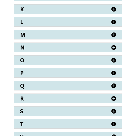
K
L
M
N
O
P
Q
R
S
T