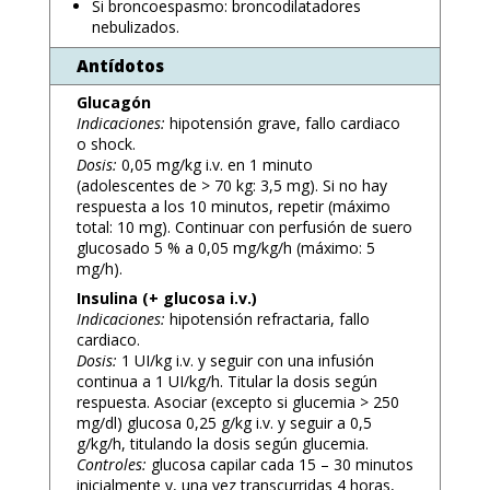
Si broncoespasmo: broncodilatadores
nebulizados.
Antídotos
Glucagón
Indicaciones:
hipotensión grave, fallo cardiaco
o shock.
Dosis:
0,05 mg/kg i.v. en 1 minuto
(adolescentes de > 70 kg: 3,5 mg). Si no hay
respuesta a los 10 minutos, repetir (máximo
total: 10 mg). Continuar con perfusión de suero
glucosado 5 % a 0,05 mg/kg/h (máximo: 5
mg/h).
Insulina (+ glucosa i.v.)
Indicaciones:
hipotensión refractaria, fallo
cardiaco.
Dosis:
1 UI/kg i.v. y seguir con una infusión
continua a 1 UI/kg/h. Titular la dosis según
respuesta. Asociar (excepto si glucemia > 250
mg/dl) glucosa 0,25 g/kg i.v. y seguir a 0,5
g/kg/h, titulando la dosis según glucemia.
Controles:
glucosa capilar cada 15 – 30 minutos
inicialmente y, una vez transcurridas 4 horas,