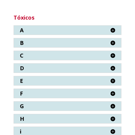
Tóxicos
A
B
C
D
E
F
G
H
i