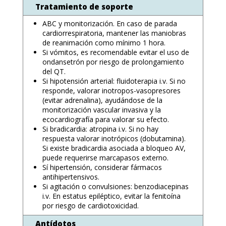
Tratamiento de soporte
ABC y monitorización. En caso de parada
cardiorrespiratoria, mantener las maniobras
de reanimación como mínimo 1 hora.
Si vómitos, es recomendable evitar el uso de
ondansetrón por riesgo de prolongamiento
del QT.
Si hipotensión arterial: fluidoterapia i.v. Si no
responde, valorar inotropos-vasopresores
(evitar adrenalina), ayudándose de la
monitorización vascular invasiva y la
ecocardiografía para valorar su efecto.
Si bradicardia: atropina i.v. Si no hay
respuesta valorar inotrópicos (dobutamina).
Si existe bradicardia asociada a bloqueo AV,
puede requerirse marcapasos externo.
Sí hipertensión, considerar fármacos
antihipertensivos.
Si agitación o convulsiones: benzodiacepinas
i.v. En estatus epiléptico, evitar la fenitoína
por riesgo de cardiotoxicidad.
Antídotos