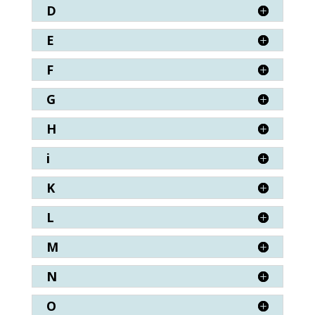
D
E
F
G
H
i
K
L
M
N
O