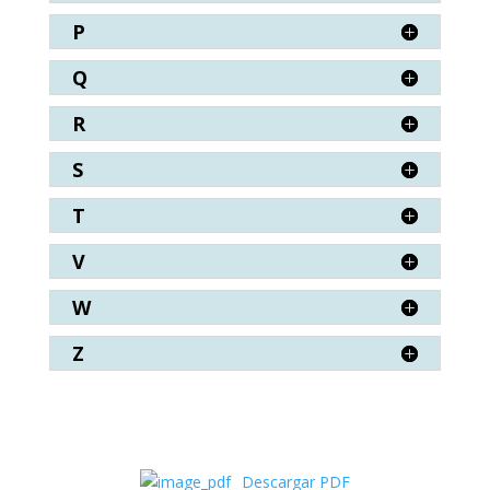
P
Q
R
S
T
V
W
Z
Descargar PDF