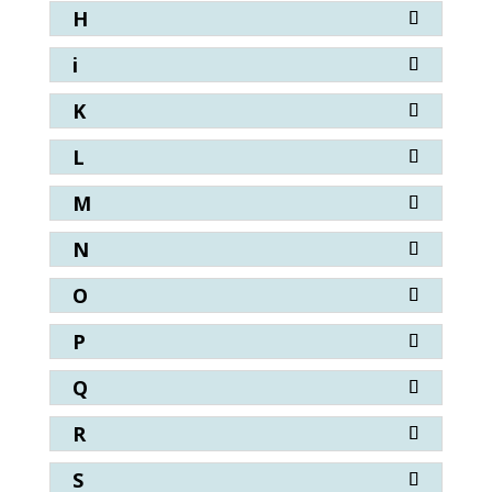
H
i
K
L
M
N
O
P
Q
R
S