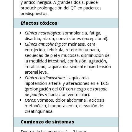
y anticolinérgica. A grandes dosis, puede
producir prolongación del QT en pacientes
predispuestos.
Efectos tóxicos
Clínica neurológica:
somnolencia, fatiga,
disartria, ataxia, convulsiones (excepcional).
Clínica anticolinérgica:
midriasis, cara
enrojecida, febrícula, retención urinaria,
sequedad de piel y mucosas, disminución de
la motilidad intestinal, confusión, agitación,
irritabilidad, taquicardia sinusal e hipertensión
arterial leve.
Clínica cardiovascular:
taquicardia,
hipotensión arterial y alteraciones en el ECG
(prolongación del QT con riesgo de
torsade
de pointes
y fibrilación ventricular).
Otros:
vómitos, dolor abdominal, acidosis
metabólica, hipopotasemia, elevación de
creatínquinasa.
Comienzo de síntomas
Dentro de las primeras 1 – 2 horas