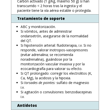
Carbón activado (1 g/kg, máximo 50 g) si han
transcurrido < 2 horas tras la ingesta y el
paciente tiene la vía aérea estable o protegida.
Tratamiento de soporte
ABC y monitorización.
Si vómitos, antes de administrar
ondansetrón, asegurarse de la normalidad
del QT.
Si hipotensión arterial: fluidoterapia, i.v. Si no
responde, valorar inotropos-vasopresores
(evitar adrenalina; se recomienda
noradrenalina), guiándose por la
monitorización vascular invasiva y por la
ecocardiografía para valorar su efecto.
Si QT prolongado: corregir los electrolitos (K,
Ca, Mg), la acidosis y la hipoxia.
Si
torsades de pointes:
sulfato de magnesio
i.v.
Si agitación o convulsiones: benzodiacepinas
i.v.
Antídotos