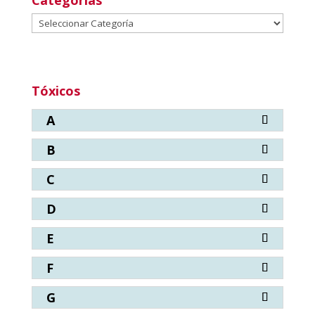
Categorías
Categorías
Tóxicos
A
B
C
D
E
F
G