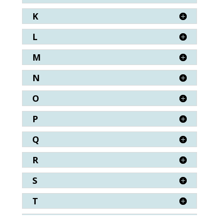
K
L
M
N
O
P
Q
R
S
T