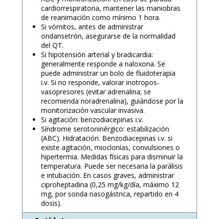
cardiorrespiratoria, mantener las maniobras
de reanimación como mínimo 1 hora.
Si vómitos, antes de administrar
ondansetrón, asegurarse de la normalidad
del QT.
Si hipotensión arterial y bradicardia:
generalmente responde a naloxona. Se
puede administrar un bolo de fluidoterapia
i.v. Si no responde, valorar inotropos-
vasopresores (evitar adrenalina; se
recomienda noradrenalina), guiándose por la
monitorización vascular invasiva.
Si agitación: benzodiacepinas i.v.
Síndrome serotoninérgico: estabilización
(ABC). Hidratación. Benzodiacepinas i.v. si
existe agitación, mioclonías, convulsiones o
hipertermia. Medidas físicas para disminuir la
temperatura. Puede ser necesaria la parálisis
e intubación. En casos graves, administrar
ciproheptadina (0,25 mg/kg/día, máximo 12
mg, por sonda nasogástrica, repartido en 4
dosis).