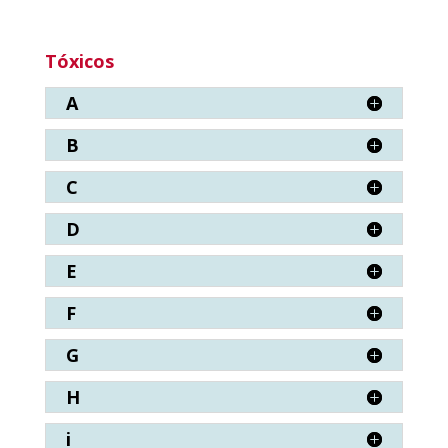
Tóxicos
A
B
C
D
E
F
G
H
i