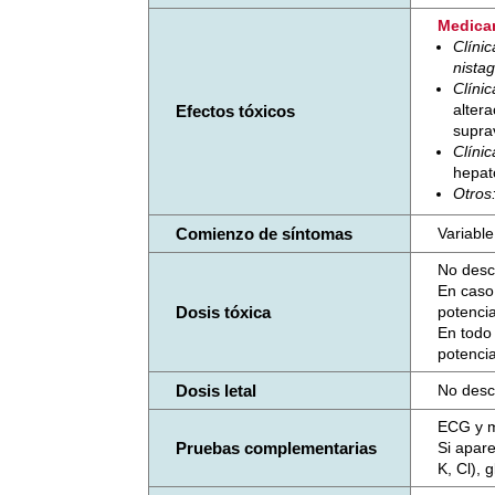
Medica
Clíni
nista
Clínic
altera
Efectos tóxicos
supra
Clínic
hepat
Otros
Comienzo de síntomas
Variable
No desc
En caso 
Dosis tóxica
potenci
En todo
potenci
Dosis letal
No desc
ECG y m
Pruebas complementarias
Si apare
K, Cl), 