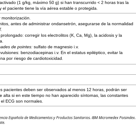
ctivado (1 g/kg, máximo 50 g) si han transcurrido < 2 horas tras la
y el paciente tiene la vía aérea estable o protegida.
 monitorización.
mitos, antes de administrar ondansetrón, asegurarse de la normalidad
T.
prolongado: corregir los electrolitos (K, Ca, Mg), la acidosis y la
a.
sades de pointes:
sulfato de magnesio i.v.
vulsiones: benzodiacepinas i.v. En el estatus epiléptico, evitar la
ína por riesgo de cardiotoxicidad.
os pacientes deben ser observados al menos 12 horas, podrán ser
e alta si en este tiempo no han aparecido síntomas, las constantes
 y el ECG son normales.
gencia Española de Medicamentos y Productos Sanitarios. IBM Micromedex Poisindex.
ate.