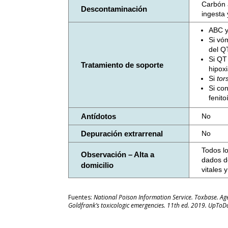
Carbón a
Descontaminación
ingesta 
ABC y
Si vó
del Q
Si QT 
Tratamiento de soporte
hipoxi
Si
tor
Si con
fenito
Antídotos
No
Depuración extrarrenal
No
Todos l
Observación – Alta a
dados d
domicilio
vitales
Fuentes:
National Poison Information Service. Toxbase. A
Goldfrank’s toxicologic emergencies. 11th ed. 2019. UpToD