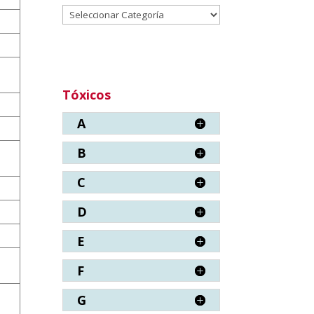
Categorías
Tóxicos
A
B
C
D
E
F
G