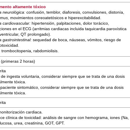
mento altamente tóxico
ca neurológica:
confusión, temblor, diaforesis, convulsiones, distonía,
gmus,
movimientos coreoatetósicos e hiperexcitabilidad.
a cardiovascular:
hipertensión, palpitaciones, dolor torácico,
ciones en el ECG (arritmias cardiacas incluida taquicardia paroxística
ventricular, QT prolongado).
a gastrointestinal:
sequedad de boca, náuseas, vómitos, riesgo de
otoxicidad.
:
trombocitopenia, rabdomiolisis.
 (primeras 2 horas)
rita
de ingesta voluntaria, considerar siempre que se trata de una dosis
almente tóxica.
 paciente sintomático, considerar siempre que se trata de una dosis
almente tóxica.
rita
onitorización cardiaca.
ce clínica de toxicidad: análisis de sangre con hemograma, iones (Na,
glucosa, urea, creatinina, GOT, GPT.