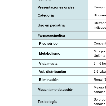
Presentaciones orales
Comprim
Categoría
Bloquea
Utilizad
Uso en pediatría
indicado
Farmacocinética
Pico sérico
Concent
Muy poc
Metabolismo
Unión a
Vida media
3 – 6 h
Vol. distribución
2,6 L/kg
Eliminación
Renal (
Mejora 
Mecanismo de acción
canales 
Se prod
Toxicología
canales