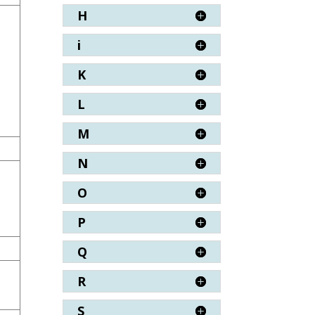
H
i
K
L
M
N
O
P
Q
R
S