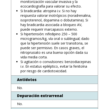
monitorización vascular invasiva y la
ecocardiografía para valorar su efecto.
Si bradicardia: atropina i.v. Si no hay
respuesta valorar inotrópicos (noradrenalina,
isoproterenol, dopamina o dobutamina). Si
hay bradicardia asociada a bloqueo AV,
puede requerir marcapasos externo.
Si hipertensión: nifedipino 250 – 500
microgramos/kg, vía oral o sublingual; dado
que la hipertensión suele ser transitoria, se
puede ser permisivo. En casos graves, el
nitroprusiato es una buena opción dada su
vida media corta.
Si agitación o convulsiones: benzodiacepinas
i.v. En estatus epiléptico, evitar la fenitoína
por riesgo de cardiotoxicidad.
Antídotos
No.
Depuración extrarrenal
No.