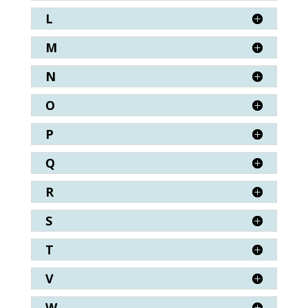
L
M
N
O
P
Q
R
S
T
V
W