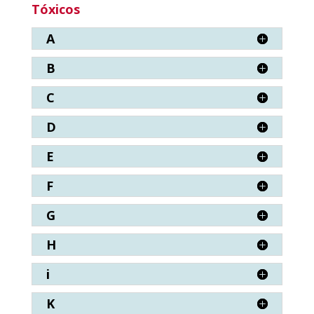
Tóxicos
A
B
C
D
E
F
G
H
i
K