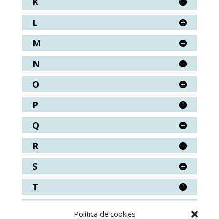
K
L
M
N
O
P
Q
R
S
T
V
Política de cookies