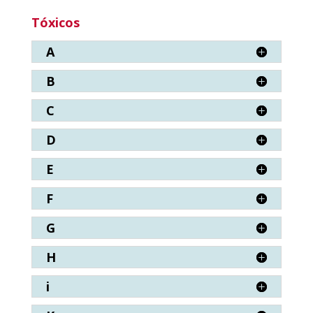
Tóxicos
A
B
C
D
E
F
G
H
i