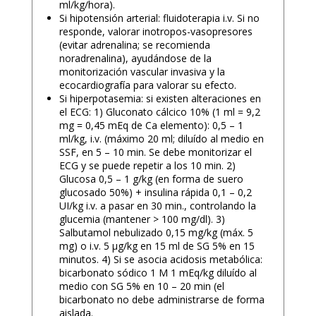
ml/kg/hora).
Si hipotensión arterial: fluidoterapia i.v. Si no
responde, valorar inotropos-vasopresores
(evitar adrenalina; se recomienda
noradrenalina), ayudándose de la
monitorización vascular invasiva y la
ecocardiografía para valorar su efecto.
Si hiperpotasemia: si existen alteraciones en
el ECG: 1) Gluconato cálcico 10% (1 ml = 9,2
mg = 0,45 mEq de Ca elemento): 0,5 – 1
ml/kg, i.v. (máximo 20 ml; diluído al medio en
SSF, en 5 – 10 min. Se debe monitorizar el
ECG y se puede repetir a los 10 min. 2)
Glucosa 0,5 – 1 g/kg (en forma de suero
glucosado 50%) + insulina rápida 0,1 – 0,2
UI/kg i.v. a pasar en 30 min., controlando la
glucemia (mantener > 100 mg/dl). 3)
Salbutamol nebulizado 0,15 mg/kg (máx. 5
mg) o i.v. 5 μg/kg en 15 ml de SG 5% en 15
minutos. 4) Si se asocia acidosis metabólica:
bicarbonato sódico 1 M 1 mEq/kg diluído al
medio con SG 5% en 10 – 20 min (el
bicarbonato no debe administrarse de forma
aislada.