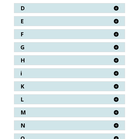
D
E
F
G
H
i
K
L
M
N
O