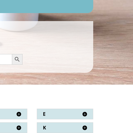
Botón de búsqueda
E
K