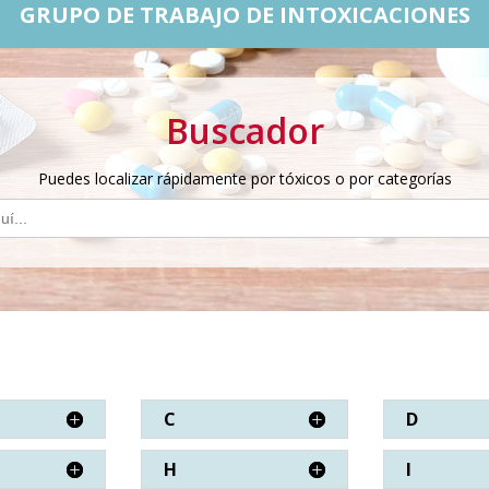
GRUPO DE TRABAJO DE INTOXICACIONES
Buscador
Puedes localizar rápidamente por tóxicos o por categorías
C
D
H
I