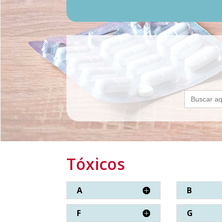
Buscar:
Tóxicos
A
B
F
G