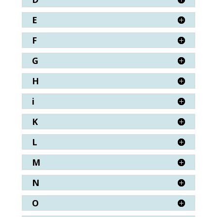
E
F
G
H
i
K
L
M
N
O