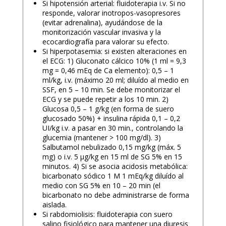
Si hipotensión arterial: fluidoterapia i.v. Si no
responde, valorar inotropos-vasopresores
(evitar adrenalina), ayudándose de la
monitorización vascular invasiva y la
ecocardiografía para valorar su efecto.
Si hiperpotasemia: si existen alteraciones en
el ECG: 1) Gluconato cálcico 10% (1 ml = 9,3
mg = 0,46 mEq de Ca elemento): 0,5 – 1
ml/kg, i.v. (máximo 20 ml; diluído al medio en
SSF, en 5 – 10 min. Se debe monitorizar el
ECG y se puede repetir a los 10 min. 2)
Glucosa 0,5 – 1 g/kg (en forma de suero
glucosado 50%) + insulina rápida 0,1 – 0,2
UI/kg i.v. a pasar en 30 min., controlando la
glucemia (mantener > 100 mg/dl). 3)
Salbutamol nebulizado 0,15 mg/kg (máx. 5
mg) o i.v. 5 μg/kg en 15 ml de SG 5% en 15
minutos. 4) Si se asocia acidosis metabólica:
bicarbonato sódico 1 M 1 mEq/kg diluído al
medio con SG 5% en 10 – 20 min (el
bicarbonato no debe administrarse de forma
aislada.
Si rabdomiolisis: fluidoterapia con suero
salino fisiológico para mantener una diuresis