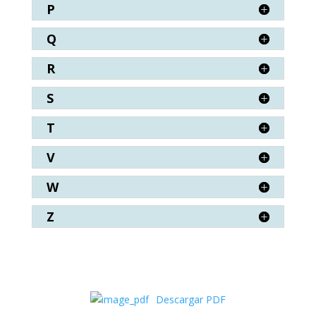
P
Q
R
S
T
V
W
Z
Descargar PDF