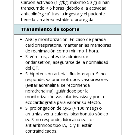
Carbón activado (1 g/kg, máximo 50 g) si han
transcurrido < 6 horas (debido a la actividad
anticolinérgica) tras la ingesta y el paciente
tiene la vía aérea estable o protegida.
Tratamiento de soporte
ABC y monitorización. En caso de parada
cardiorrespiratoria, mantener las maniobras
de reanimación como mínimo 1 hora.
Si vómitos, antes de administrar
ondansetrón, asegurarse de la normalidad
del QT.
Si hipotensión arterial: fluidoterapia. Si no
responde, valorar inotropos-vasopresores
(evitar adrenalina; se recomienda
noradrenalina), guiándose por la
monitorización vascular invasiva y por la
ecocardiografía para valorar su efecto.
Si prolongación de QRS (> 100 mseg) o
arritmias ventriculares: bicarbonato sódico
i.v. Si no responde, lidocaína i.v. Los
antiarrítmicos tipo IA, IC y III están
contraindicados.