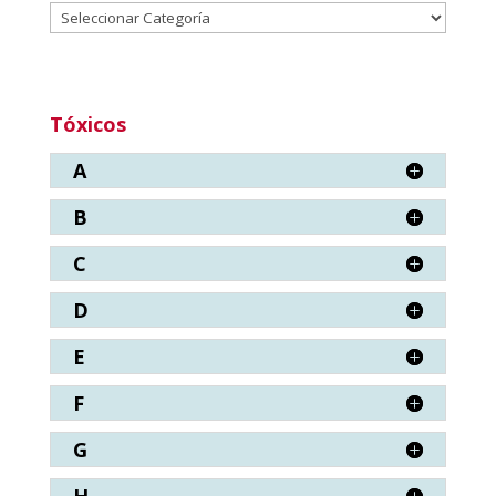
Categorías
Tóxicos
A
B
C
D
E
F
G