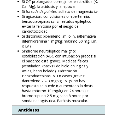
Si QT prolongado: corregir los electrolitos (K,
Ca, Mg), la acidosis y la hipoxia.
Si
torsade de pointes:
sulfato de magnesio i.v.
Si agitación, convulsiones o hipertermia:
benzodiacepinas i.v. En estatus epiléptico,
evitar la fenitoína por el riesgo de
cardiotoxicidad.
Si distonías: biperideno i.m. o i.v. (alternativa:
difenhidramina 1 mg/kg; máximo 50 mg, i.m.
o i.v.).
Síndrome neuroléptico maligno:
estabilización (ABC con intubación precoz si
el paciente está grave). Medidas físicas
(ventilador, «packs» de hielo en ingles y
axilas, baño helado). Hidratación.
Benzodiacepinas i.v. En casos graves:
dantroleno 2 – 3 mg/kg, i.v. (si no hay
respuesta se puede ir aumentado la dosis
hasta máximo 10 mg/kg en 24 horas) ±
bromocriptina 2,5 mg cada 8 horas por
sonda nasogástrica. Parálisis muscular.
Antídotos