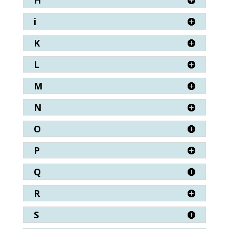
H
i
K
L
M
N
O
P
Q
R
S