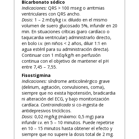
Bicarbonato sódico
Indicaciones:
QRS > 100 mseg o arritmias
ventriculares con QRS ancho.
Dosis:
1 – 2 mEq/kg i.v. diluido en el mismo
volumen de suero glucosado 5%, infundir en 20
min. En situaciones críticas (paro cardíaco o
taquicardia ventricular) administrarlo directo,
en bolo i.v. (en niños < 2 años, diluir 1:1 en
agua estéril para su administración directa).
Continuar con 1 mEq/kg/h en perfusión
continua con el objetivo de mantener el pH
entre 7,45 – 7,55.
Fisostigmina
Indicaciones:
síndrome anticolinérgico grave
(delirium, agitación, convulsiones, coma),
siempre que no exista hipotensión, bradicardia
ni alteración del ECG, y bajo monitorización
cardíaca.
Contraindicada
si co-ingesta de
antidepresivos tricíclicos.
Dosis:
0,02 mg/kg (máximo: 0,5 mg) para
infundir i.v. en 5 – 10 minutos. Puede repetirse
en 10 – 15 minutos hasta obtener el efecto y
siempre que no supere la dosis total de 2 mg.