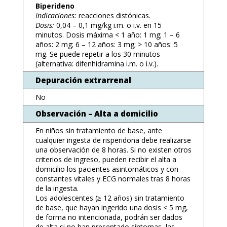
Biperideno
Indicaciones:
reacciones distónicas.
Dosis:
0,04 – 0,1 mg/kg i.m. o i.v. en 15
minutos. Dosis máxima < 1 año: 1 mg; 1 – 6
años: 2 mg; 6 – 12 años: 3 mg; > 10 años: 5
mg. Se puede repetir a los 30 minutos
(alternativa: difenhidramina i.m. o i.v.).
Depuración extrarrenal
No
Observación – Alta a domicilio
En niños sin tratamiento de base, ante
cualquier ingesta de risperidona debe realizarse
una observación de 8 horas. Si no existen otros
criterios de ingreso, pueden recibir el alta a
domicilio los pacientes asintomáticos y con
constantes vitales y ECG normales tras 8 horas
de la ingesta.
Los adolescentes (≥ 12 años) sin tratamiento
de base, que hayan ingerido una dosis < 5 mg,
de forma no intencionada, podrán ser dados
de alta si no han presentado síntomas, las