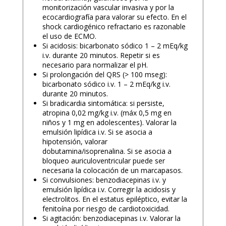
monitorización vascular invasiva y por la
ecocardiografía para valorar su efecto. En el
shock cardiogénico refractario es razonable
el uso de ECMO.
Si acidosis: bicarbonato sódico 1 – 2 mEq/kg
i.v. durante 20 minutos. Repetir si es
necesario para normalizar el pH.
Si prolongación del QRS (> 100 mseg):
bicarbonato sódico i.v. 1 – 2 mEq/kg i.v.
durante 20 minutos.
Si bradicardia sintomática: si persiste,
atropina 0,02 mg/kg i.v. (máx 0,5 mg en
niños y 1 mg en adolescentes). Valorar la
emulsión lipídica i.v. Si se asocia a
hipotensión, valorar
dobutamina/isoprenalina. Si se asocia a
bloqueo auriculoventricular puede ser
necesaria la colocación de un marcapasos.
Si convulsiones: benzodiacepinas i.v. y
emulsión lipídica i.v. Corregir la acidosis y
electrolitos. En el estatus epiléptico, evitar la
fenitoína por riesgo de cardiotoxicidad.
Si agitación: benzodiacepinas i.v. Valorar la