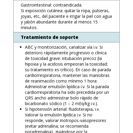
Gastrointestinal: contraindicada.
Si exposición cutánea: quitar la ropa, pulseras,
joyas, etc, del paciente e irrigar la piel con agua
y jabón abundante durante al menos 15
minutos.
Tratamiento de soporte
ABC y monitorización, canalizar vía i.v. Si
deterioro rápidamente progresivo o clínica
de toxicidad grave: intubación precoz (la
hipoxia y la acidosis empeoran la toxicidad;
su tratamiento es crítico). En caso de parada
cardiorrespiratoria, mantener las maniobras
de reanimación como mínimo 1 hora:
Administrar emulsión lipídica i.v. Si la parada
cardiorrespiratoria ha sido precedida por un
QRS ancho administrar bolo rápido de
bicarbonato sódico (1 – 2 mEq/kg i.v.).
Si hipotensión arterial: fluidoterapia, i.v.
Valorar la emulsión lipídica i.v. Si no
responde, valorar inotropos-vasopresores
(evitar adrenalina; se recomienda
noradrenalina), guiándose por la