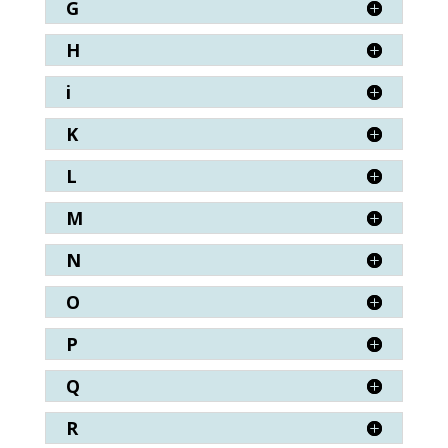
G
H
i
K
L
M
N
O
P
Q
R