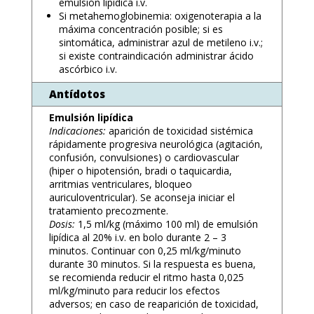
emulsión lipídica i.v.
Si metahemoglobinemia: oxigenoterapia a la
máxima concentración posible; si es
sintomática, administrar azul de metileno i.v.;
si existe contraindicación administrar ácido
ascórbico i.v.
Antídotos
Emulsión lipídica
Indicaciones:
aparición de toxicidad sistémica
rápidamente progresiva neurológica (agitación,
confusión, convulsiones) o cardiovascular
(hiper o hipotensión, bradi o taquicardia,
arritmias ventriculares, bloqueo
auriculoventricular). Se aconseja iniciar el
tratamiento precozmente.
Dosis:
1,5 ml/kg (máximo 100 ml) de emulsión
lipídica al 20% i.v. en bolo durante 2 – 3
minutos. Continuar con 0,25 ml/kg/minuto
durante 30 minutos. Si la respuesta es buena,
se recomienda reducir el ritmo hasta 0,025
ml/kg/minuto para reducir los efectos
adversos; en caso de reaparición de toxicidad,