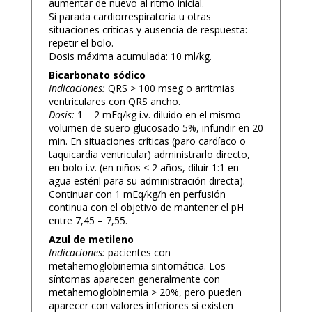
aumentar de nuevo al ritmo inicial.
Si parada cardiorrespiratoria u otras
situaciones críticas y ausencia de respuesta:
repetir el bolo.
Dosis máxima acumulada: 10 ml/kg.
Bicarbonato sódico
Indicaciones:
QRS > 100 mseg o arritmias
ventriculares con QRS ancho.
Dosis:
1 – 2 mEq/kg i.v. diluido en el mismo
volumen de suero glucosado 5%, infundir en 20
min. En situaciones críticas (paro cardíaco o
taquicardia ventricular) administrarlo directo,
en bolo i.v. (en niños < 2 años, diluir 1:1 en
agua estéril para su administración directa).
Continuar con 1 mEq/kg/h en perfusión
continua con el objetivo de mantener el pH
entre 7,45 – 7,55.
Azul de metileno
Indicaciones:
pacientes con
metahemoglobinemia sintomática. Los
síntomas aparecen generalmente con
metahemoglobinemia > 20%, pero pueden
aparecer con valores inferiores si existen