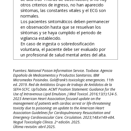
otros criterios de ingreso, no han aparecido
síntomas, las constantes vitales y el ECG son
normales.
Los pacientes sintomáticos deben permanecer
en observación hasta que se resuelvan los
síntomas y se haya cumplido el periodo de
vigilancia establecido.
En caso de ingesta o sobredosificación
voluntaria, el paciente debe ser evaluado por
un profesional de salud mental antes del alta.
Fuentes:
National Poison Information Service. Toxbase. Agencia
Española de Medicamentos y Productos Sanitarios. IBM
Micromedex Poisindex. Goldfrank’s toxicologic emergencies. 11th
ed. 2019. Red de Antídotos Grupo de trabajo de Antídotos de la
SEFH-SCFC. UpToDate. ACMT Position Statement: Guidance for the
Use of Intravenous Lipid Emulsion. J Med Toxicol. 2016;13(1):124-5.
2023 American Heart Association focused update on the
management of patients with cardiac arrest or life-threatening
toxicity due to poisoning: an update to the American Heart
Association Guidelines for Cardiopulmonary Resuscitation and
Emergency Cardiovascular Care. Circulation. 2023;148:e149-e84.
Nogué Toxicología Clínica. 2ª edición. 2025.
Última revisión: abril 2025.