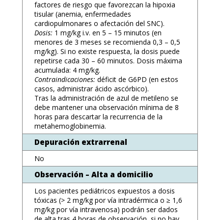
factores de riesgo que favorezcan la hipoxia
tisular (anemia, enfermedades
cardiopulmonares o afectación del SNC).
Dosis:
1 mg/kg i.v. en 5 – 15 minutos (en
menores de 3 meses se recomienda 0,3 – 0,5
mg/kg). Si no existe respuesta, la dosis puede
repetirse cada 30 – 60 minutos. Dosis máxima
acumulada: 4 mg/kg.
Contraindicaciones:
déficit de G6PD (en estos
casos, administrar ácido ascórbico).
Tras la administración de azul de metileno se
debe mantener una observación mínima de 8
horas para descartar la recurrencia de la
metahemoglobinemia.
Depuración extrarrenal
No
Observación – Alta a domicilio
Los pacientes pediátricos expuestos a dosis
tóxicas (> 2 mg/kg por vía intradérmica o ≥ 1,6
mg/kg por vía intravenosa) podrán ser dados
de alta tras 4 horas de observación, si no hay