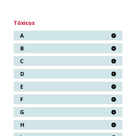
Tóxicos
A
B
C
D
E
F
G
H