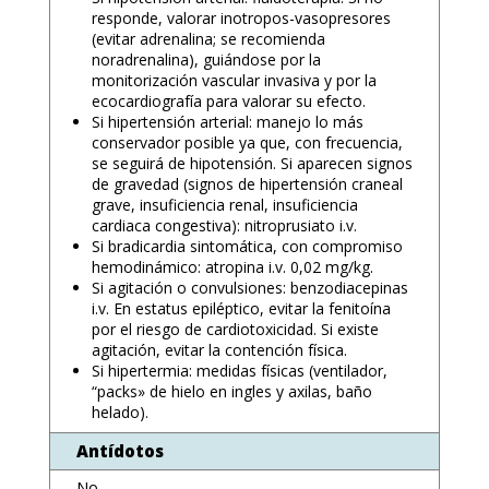
responde, valorar inotropos-vasopresores
(evitar adrenalina; se recomienda
noradrenalina), guiándose por la
monitorización vascular invasiva y por la
ecocardiografía para valorar su efecto.
Si hipertensión arterial: manejo lo más
conservador posible ya que, con frecuencia,
se seguirá de hipotensión. Si aparecen signos
de gravedad (signos de hipertensión craneal
grave, insuficiencia renal, insuficiencia
cardiaca congestiva): nitroprusiato i.v.
Si bradicardia sintomática, con compromiso
hemodinámico: atropina i.v. 0,02 mg/kg.
Si agitación o convulsiones: benzodiacepinas
i.v. En estatus epiléptico, evitar la fenitoína
por el riesgo de cardiotoxicidad. Si existe
agitación, evitar la contención física.
Si hipertermia: medidas físicas (ventilador,
“packs» de hielo en ingles y axilas, baño
helado).
Antídotos
No