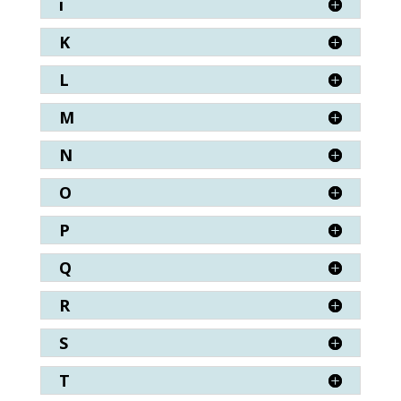
i
K
L
M
N
O
P
Q
R
S
T