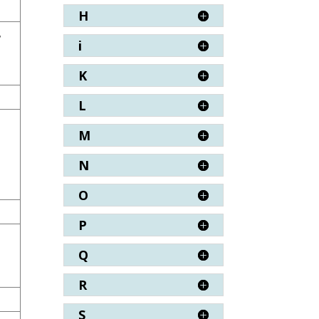
H
,
i
K
L
M
N
O
P
Q
R
S