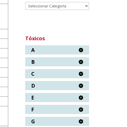
Categorías
Tóxicos
A
B
C
D
E
F
G