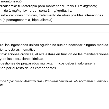
 monitorización.
percalcemia: fluidoterapia para mantener diuresis > 1ml/kg/hora;
mida 1 mg/kg, i.v.; prednisona 1 mg/kg/día, i.v.
 intoxicaciones crónicas, tratamiento de otras posibles alteraciones
as (hipomagnesemia, hipokaliemia).
ral las ingestiones únicas agudas no suelen necesitar ninguna medida
ciente está asintomático.
ntoxicaciones crónicas, el alta estará en función de las manifestaciones
 y de las alteraciones iónicas.
ngestiones de preparados multivitamínicos deberá valorarse la
ción por el resto de los componentes.
gencia Española de Medicamentos y Productos Sanitarios. IBM Micromedex Poisindex.
ate.