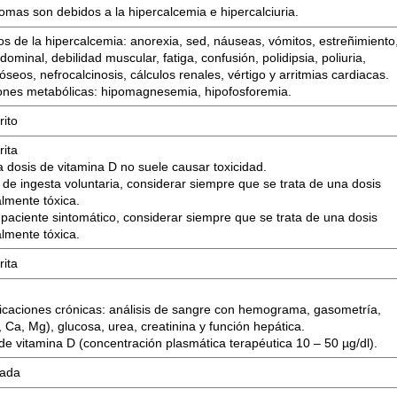
omas son debidos a la hipercalcemia e hipercalciuria.
s de la hipercalcemia: anorexia, sed, náuseas, vómitos, estreñimiento
dominal, debilidad muscular, fatiga, confusión, polidipsia, poliuria,
óseos, nefrocalcinosis, cálculos renales, vértigo y arritmias cardiacas.
iones metabólicas: hipomagnesemia, hipofosforemia.
rito
rita
 dosis de vitamina D no suele causar toxicidad.
de ingesta voluntaria, considerar siempre que se trata de una dosis
almente tóxica.
 paciente sintomático, considerar siempre que se trata de una dosis
almente tóxica.
rita
xicaciones crónicas: análisis de sangre con hemograma, gasometría,
, Ca, Mg), glucosa, urea, creatinina y función hepática.
de vitamina D (concentración plasmática terapéutica 10 – 50 µg/dl).
cada