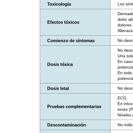
Toxicología
Los sínt
Derivado
dolor ab
Efectos tóxicos
dolores 
Alterac
Comienzo de síntomas
No desc
No desc
Una sola
En caso 
Dosis tóxica
potenci
En todo
potenci
Dosis letal
No desc
ECG
En into
Pruebas complementarias
iones (P
Niveles 
Descontaminación
No indi