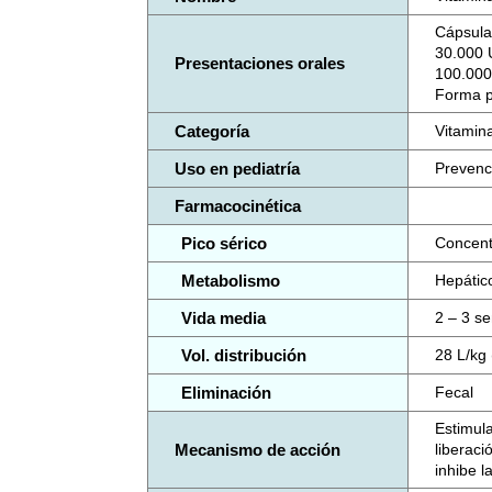
Cápsula
30.000 U
Presentaciones orales
100.000
Forma p
Categoría
Vitamina
Uso en pediatría
Prevenci
Farmacocinética
Pico sérico
Concent
Metabolismo
Hepático
Vida media
2 – 3 s
Vol. distribución
28 L/kg 
Eliminación
Fecal
Estimula
Mecanismo de acción
liberaci
inhibe l