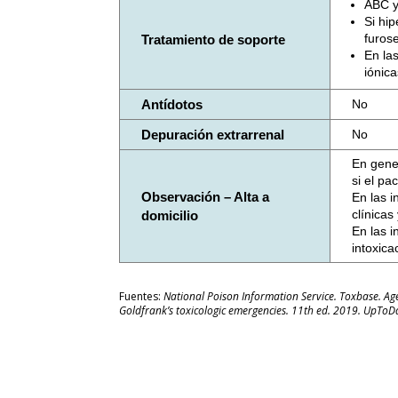
ABC y
Si hi
furose
Tratamiento de soporte
En las
iónic
Antídotos
No
Depuración extrarrenal
No
En gene
si el pa
Observación – Alta a
En las i
clínicas
domicilio
En las i
intoxica
Fuentes:
National Poison Information Service. Toxbase. A
Goldfrank’s toxicologic emergencies. 11th ed. 2019. UpToD