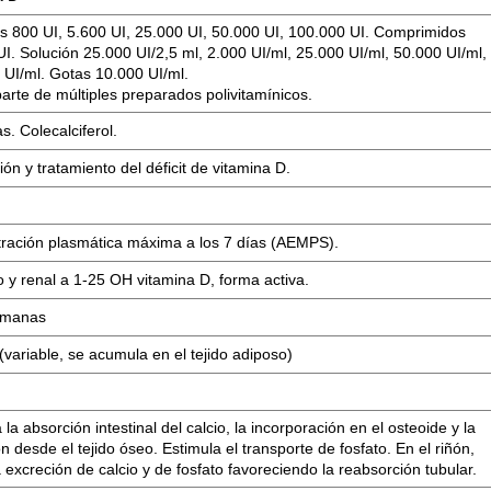
s 800 UI, 5.600 UI, 25.000 UI, 50.000 UI, 100.000 UI. Comprimidos
I. Solución 25.000 UI/2,5 ml, 2.000 UI/ml, 25.000 UI/ml, 50.000 UI/ml,
 UI/ml. Gotas 10.000 UI/ml.
arte de múltiples preparados polivitamínicos.
s. Colecalciferol.
ón y tratamiento del déficit de vitamina D.
ración plasmática máxima a los 7 días (AEMPS).
 y renal a 1-25 OH vitamina D, forma activa.
emanas
(variable, se acumula en el tejido adiposo)
 la absorción intestinal del calcio, la incorporación en el osteoide y la
ón desde el tejido óseo. Estimula el transporte de fosfato. En el riñón,
a excreción de calcio y de fosfato favoreciendo la reabsorción tubular.