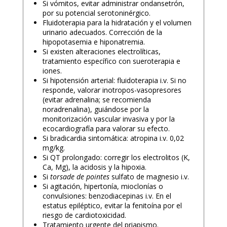
Si vómitos, evitar administrar ondansetrón,
por su potencial serotoninérgico.
Fluidoterapia para la hidratación y el volumen
urinario adecuados. Corrección de la
hipopotasemia e hiponatremia.
Si existen alteraciones electrolíticas,
tratamiento específico con sueroterapia e
iones.
Si hipotensión arterial: fluidoterapia i.v. Si no
responde, valorar inotropos-vasopresores
(evitar adrenalina; se recomienda
noradrenalina), guiándose por la
monitorización vascular invasiva y por la
ecocardiografía para valorar su efecto.
Si bradicardia sintomática: atropina i.v. 0,02
mg/kg.
Si QT prolongado: corregir los electrolitos (K,
Ca, Mg), la acidosis y la hipoxia.
Si
torsade de pointes
sulfato de magnesio i.v.
Si agitación, hipertonía, mioclonías o
convulsiones: benzodiacepinas i.v. En el
estatus epiléptico, evitar la fenitoína por el
riesgo de cardiotoxicidad.
Tratamiento urgente del priapismo.