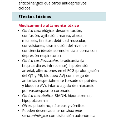
anticolinérgico que otros antidepresivos
cíclicos.
Efectos tóxicos
Medicamento altamente tóxico
Clínica neurológica:
desorientación,
confusión, agitación, mareo, ataxia,
midriasis, tinnitus, debilidad muscular,
convulsiones, disminución del nivel de
conciencia (desde somnolencia a coma con
depresión respiratoria).
Clínica cardiovascular:
bradicardia (la
taquicardia es infrecuente), hipotensión
arterial, alteraciones en el ECG (prolongación
del QT y PR, bloqueo AV) con riesgo de
arritmias (especialmente torsade de pointes
y bloqueo AV), infarto agudo de miocardio
por vasoespasmo coronario.
Clínica metabólica:
SIADH, hiponatremia,
hipopotasemia.
Otros:
priapismo, náuseas y vómitos.
Pueden desencadenar un
síndrome
serotoninérgico
con disfunción autonómica