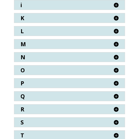
i
K
L
M
N
O
P
Q
R
S
T