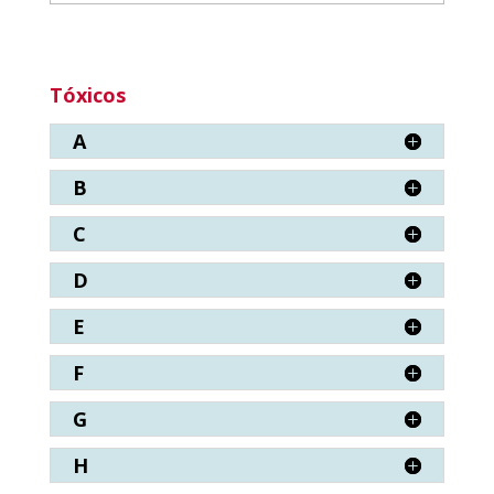
Tóxicos
A
B
C
D
E
F
G
H