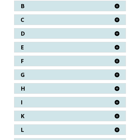
B
C
D
E
F
G
H
I
K
L