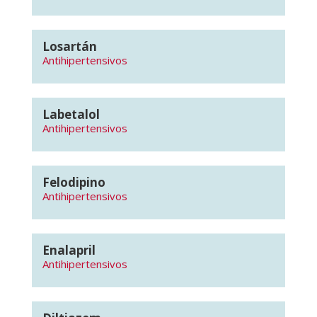
Losartán
Antihipertensivos
Labetalol
Antihipertensivos
Felodipino
Antihipertensivos
Enalapril
Antihipertensivos