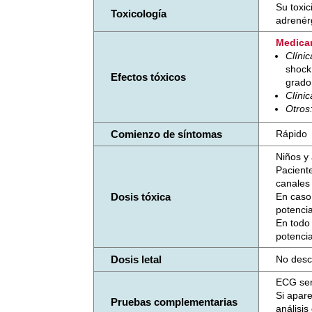
Su toxi
Toxicología
adrenér
Medica
Clíni
shock
Efectos tóxicos
grado
Clíni
Otros
Comienzo de síntomas
Rápido
Niños y
Pacient
canales 
Dosis tóxica
En caso 
potenci
En todo
potenci
Dosis letal
No desc
ECG ser
Si apare
Pruebas complementarias
análisi