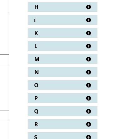
H
i
K
L
M
N
O
P
Q
R
S