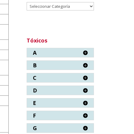
Categorías
Tóxicos
A
B
C
D
E
F
G