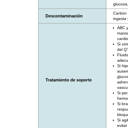
glucosa,
Carbón a
Descontaminación
ingesta 
ABC y
manio
cardio
Si vó
del Q
Fluid
adecu
Si hip
ausenc
gluco
Tratamiento de soporte
adren
vascul
Si per
hemod
Si bra
respue
bloqu
Si agi
evitar