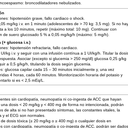
oncoespasmo: broncodilatadores nebulizados.
ón
iones:
hipotensión grave, fallo cardiaco o shock.
,05 mg/kg i.v. en 1 minuto (adolescentes de > 70 kg: 3,5 mg). Si no ha
a a los 10 minutos, repetir (máximo total: 10 mg). Continuar con
ón de suero glucosado 5 % a 0,05 mg/kg/h (máximo: 5 mg/h).
 (+ glucosa i.v.)
iones:
hipotensión refractaria, fallo cardiaco.
 UI/kg i.v. y seguir con una infusión contínua a 1 UI/kg/h. Titular la dosi
espuesta. Asociar (excepto si glucemia > 250 mg/dl) glucosa 0,25 g/kg
eguir a 0,5 g/kg/h, titulando la dosis según glucemia.
es:
glucosa capilar cada 15 – 30 minutos inicialmente y, una vez
ridas 4 horas, cada 60 minutos. Monitorización horaria del potasio y
ntarlo si es < 2,5 mEq/L.
ientes sin cardiopatía, neumopatía ni co-ingesta de ACC que hayan
o una dosis < 20 mg/kg y < 400 mg de forma no intencionada, podrán
s de alta si no han presentado síntomas, las constantes vitales, la
a y el ECG son normales.
 de dosis tóxica (≥ 20 mg/kg o ≥ 400 mg) o cualquier dosis en
es con cardiopatía, neumopatía o co-ingesta de ACC, podrán ser dado