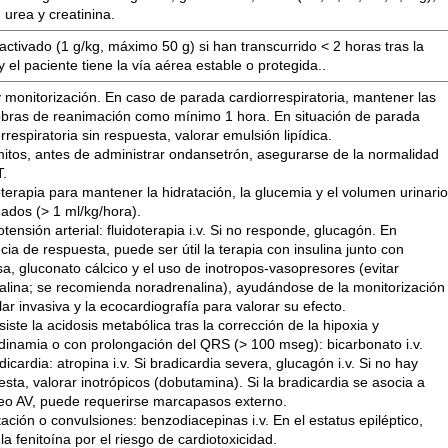
 urea y creatinina.
ctivado (1 g/kg, máximo 50 g) si han transcurrido < 2 horas tras la
y el paciente tiene la vía aérea estable o protegida..
 monitorización. En caso de parada cardiorrespiratoria, mantener las
bras de reanimación como mínimo 1 hora. En situación de parada
rrespiratoria sin respuesta, valorar emulsión lipídica.
mitos, antes de administrar ondansetrón, asegurarse de la normalidad
T.
oterapia para mantener la hidratación, la glucemia y el volumen urinari
ados (> 1 ml/kg/hora).
otensión arterial: fluidoterapia i.v. Si no responde, glucagón. En
ia de respuesta, puede ser útil la terapia con insulina junto con
sa, gluconato cálcico y el uso de inotropos-vasopresores (evitar
alina; se recomienda noradrenalina), ayudándose de la monitorización
ar invasiva y la ecocardiografía para valorar su efecto.
siste la acidosis metabólica tras la corrección de la hipoxia y
inamia o con prolongación del QRS (> 100 mseg): bicarbonato i.v.
dicardia: atropina i.v. Si bradicardia severa, glucagón i.v. Si no hay
sta, valorar inotrópicos (dobutamina). Si la bradicardia se asocia a
eo AV, puede requerirse marcapasos externo.
tación o convulsiones: benzodiacepinas i.v. En el estatus epiléptico,
 la fenitoína por el riesgo de cardiotoxicidad.