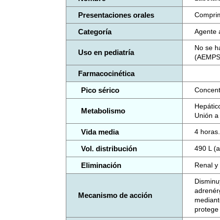
Presentaciones orales
Comprim
Categoría
Agente 
No se h
Uso en pediatría
(AEMPS
Farmacocinética
Pico sérico
Concent
Hepático
Metabolismo
Unión a
Vida media
4 horas
Vol. distribución
490 L (a
Eliminación
Renal y b
Disminu
adrenérg
Mecanismo de acción
mediant
protege 