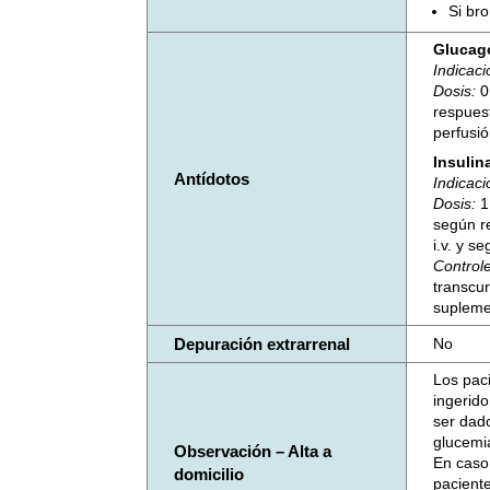
Si br
Glucag
Indicac
Dosis:
0
respuest
perfusi
Insulina
Antídotos
Indicac
Dosis:
1
según r
i.v. y s
Control
transcur
supleme
Depuración extrarrenal
No
Los pac
ingerid
ser dado
glucemi
Observación – Alta a
En caso
domicilio
pacient