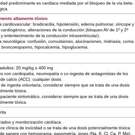
cidad predominante es cardiaca mediada por el bloqueo de la vía beta-
gica.
mento altamente tóxico
ca cardiovascular:
bradicardia, hipotensión, edema pulmonar, síncope y
 cardiogénico, alteraciones de la conducción (bloqueo AV de 1º y 2º
 y enlentecimiento de la conducción intraventricular).
ca neurológica:
confusión, convulsiones, alucinaciones, midriasis, coma.
:
broncoespasmo, hipocalcemia, hipoglucemia.
 adultos: 20 mg/kg o 400 mg
es con cardiopatía, neumopatía o co-ingesta de antagonistas de los
de calcio (ACC): cualquier dosis.
de ingesta voluntaria, considerar siempre que se trata de una dosis
almente tóxica.
 paciente sintomático, considerar siempre que se trata de una dosis
almente tóxica.
rita
iados y monitorización cardíaca.
ce clínica de toxicidad o se trata de una dosis potencialmente tóxica:
s de sangre con hemograma, gasometría, iones (Na, K, Cl, Ca, P, Mg),