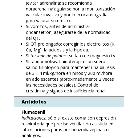
(evitar adrenalina; se recomienda
noradrenalina); guiarse por la monitorización
vascular invasiva y por la ecocardiografía
para valorar su efecto.
Si vómitos, antes de administrar
ondansetrón, asegurarse de la normalidad
del QT.
Si QT prolongado: corregir los electrolitos (K,
Ca, Mg), la acidosis y la hipoxia.
Si
torsade de pointes:
sulfato de magnesio i.v.
Si rabdomiólisis: fluidoterapia con suero
salino fisiológico para mantener una diuresis
de 3 – 4 ml/kg/hora en niños y 200 ml/hora
en adolescentes (aproximadamente 2 veces
las necesidades basales). Control de
creatinina y signos de insuficiencia renal.
Antídotos
Flumazenil
Indicaciones:
sólo si existe coma con depresión
respiratoria que precise ventilación asistida en
intoxicaciones puras por benzodiazepinas o
análogos.