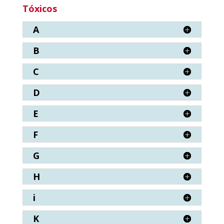
Tóxicos
A
B
C
D
E
F
G
H
i
K