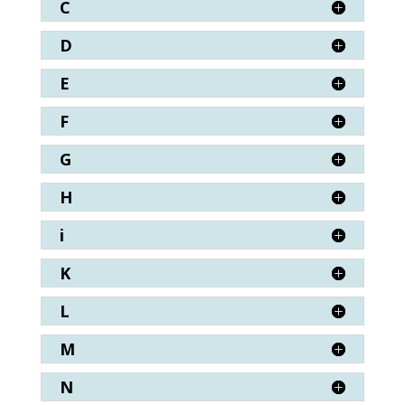
C
D
E
F
G
H
i
K
L
M
N