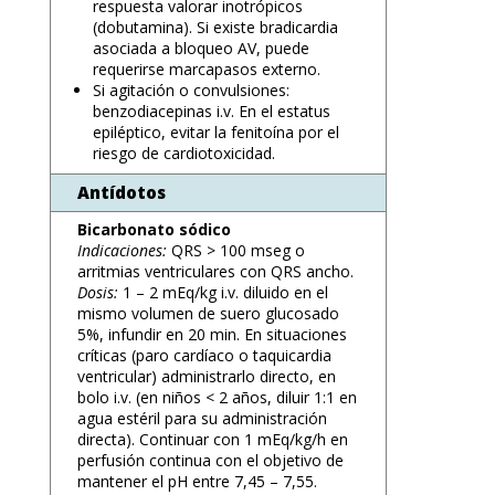
respuesta valorar inotrópicos
(dobutamina). Si existe bradicardia
asociada a bloqueo AV, puede
requerirse marcapasos externo.
Si agitación o convulsiones:
benzodiacepinas i.v. En el estatus
epiléptico, evitar la fenitoína por el
riesgo de cardiotoxicidad.
Antídotos
Bicarbonato sódico
Indicaciones:
QRS > 100 mseg o
arritmias ventriculares con QRS ancho.
Dosis:
1 – 2 mEq/kg i.v. diluido en el
mismo volumen de suero glucosado
5%, infundir en 20 min. En situaciones
críticas (paro cardíaco o taquicardia
ventricular) administrarlo directo, en
bolo i.v. (en niños < 2 años, diluir 1:1 en
agua estéril para su administración
directa). Continuar con 1 mEq/kg/h en
perfusión continua con el objetivo de
mantener el pH entre 7,45 – 7,55.