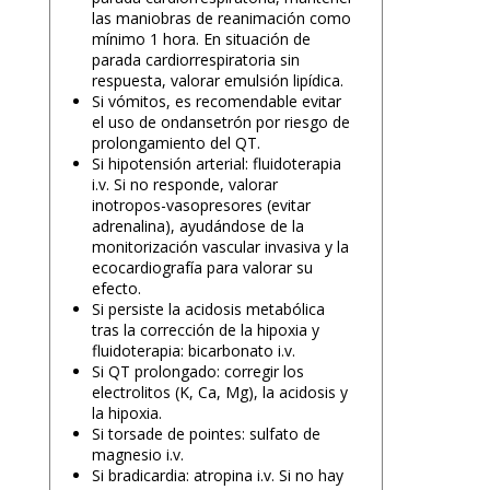
las maniobras de reanimación como
mínimo 1 hora. En situación de
parada cardiorrespiratoria sin
respuesta, valorar emulsión lipídica.
Si vómitos, es recomendable evitar
el uso de ondansetrón por riesgo de
prolongamiento del QT.
Si hipotensión arterial: fluidoterapia
i.v. Si no responde, valorar
inotropos-vasopresores (evitar
adrenalina), ayudándose de la
monitorización vascular invasiva y la
ecocardiografía para valorar su
efecto.
Si persiste la acidosis metabólica
tras la corrección de la hipoxia y
fluidoterapia: bicarbonato i.v.
Si QT prolongado: corregir los
electrolitos (K, Ca, Mg), la acidosis y
la hipoxia.
Si torsade de pointes: sulfato de
magnesio i.v.
Si bradicardia: atropina i.v. Si no hay