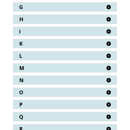
G
H
i
K
L
M
N
O
P
Q
R