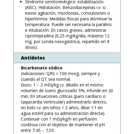
Síndrome serotoninérgico: estabilización
(ABC). Hidratación. Benzodiacepinas i.v. si
existe agitación, mioclonías, convulsiones o
hipertermia. Medidas físicas para disminuir la
temperatura. Puede ser necesaria la parálisis
e intubación. En casos graves, administrar
ciproheptadina (0,25 mg/kg/día, máximo 12
mg, por sonda nasogástrica, repartido en 4
dosis).
Antídotos
Bicarbonato sódico
Indicaciones:
QRS > 100 mseg, siempre y
cuando el QT sea normal.
Dosis:
1 – 2 mEq/kg i.v. diluido en el mismo
volumen de suero glucosado 5%, infundir en 20
min. En situaciones críticas (paro cardíaco o
taquicardia ventricular) administrarlo directo,
en bolo i.v. (en niños < 2 años, diluir 1:1 en
agua estéril para su administración directa).
Continuar con 1 mEq/kg/h en perfusión
contínua con el objetivo de mantener el pH
entre 7,45 – 7,55.