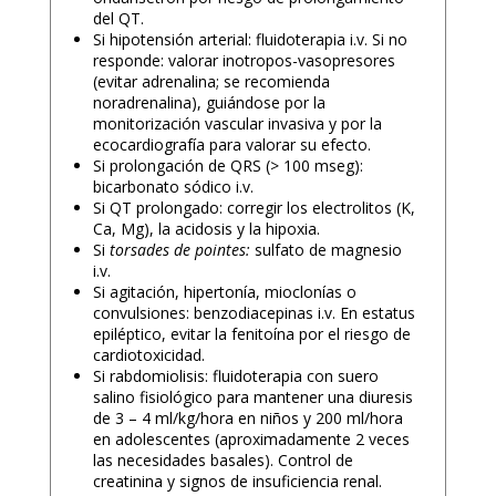
del QT.
Si hipotensión arterial: fluidoterapia i.v. Si no
responde: valorar inotropos-vasopresores
(evitar adrenalina; se recomienda
noradrenalina), guiándose por la
monitorización vascular invasiva y por la
ecocardiografía para valorar su efecto.
Si prolongación de QRS (> 100 mseg):
bicarbonato sódico i.v.
Si QT prolongado: corregir los electrolitos (K,
Ca, Mg), la acidosis y la hipoxia.
Si
torsades de pointes:
sulfato de magnesio
i.v.
Si agitación, hipertonía, mioclonías o
convulsiones: benzodiacepinas i.v. En estatus
epiléptico, evitar la fenitoína por el riesgo de
cardiotoxicidad.
Si rabdomiolisis: fluidoterapia con suero
salino fisiológico para mantener una diuresis
de 3 – 4 ml/kg/hora en niños y 200 ml/hora
en adolescentes (aproximadamente 2 veces
las necesidades basales). Control de
creatinina y signos de insuficiencia renal.