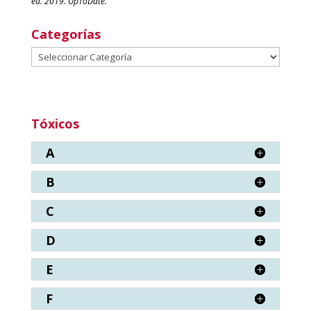
ed. 2019. UpToDate.
Categorías
Categorías
Tóxicos
A
B
C
D
E
F