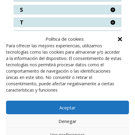
S
T
V
Política de cookies
Para ofrecer las mejores experiencias, utilizamos
W
tecnologías como las cookies para almacenar y/o acceder
a la información del dispositivo. El consentimiento de estas
Z
tecnologías nos permitirá procesar datos como el
comportamiento de navegación o las identificaciones
únicas en este sitio. No consentir o retirar el
consentimiento, puede afectar negativamente a ciertas
características y funciones
Descargar PDF
Aceptar
Denegar
Titulo clave: TOXSEUP. ISSN 3137-6983
Ver preferencias