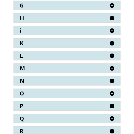
G
H
i
K
L
M
N
O
P
Q
R