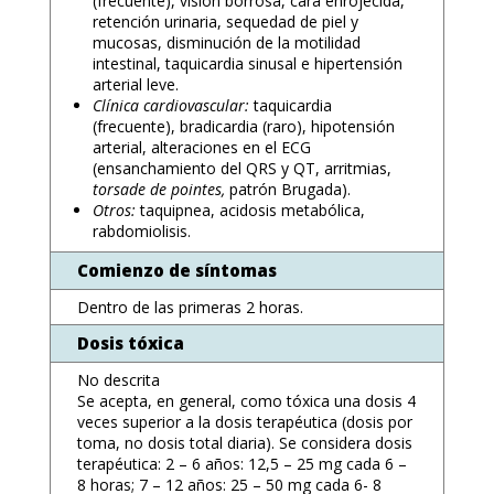
(frecuente), visión borrosa, cara enrojecida,
retención urinaria, sequedad de piel y
mucosas, disminución de la motilidad
intestinal, taquicardia sinusal e hipertensión
arterial leve.
Clínica cardiovascular:
taquicardia
(frecuente), bradicardia (raro), hipotensión
arterial, alteraciones en el ECG
(ensanchamiento del QRS y QT, arritmias,
torsade de pointes,
patrón Brugada).
Otros:
taquipnea, acidosis metabólica,
rabdomiolisis.
Comienzo de síntomas
Dentro de las primeras 2 horas.
Dosis tóxica
No descrita
Se acepta, en general, como tóxica una dosis 4
veces superior a la dosis terapéutica (dosis por
toma, no dosis total diaria). Se considera dosis
terapéutica: 2 – 6 años: 12,5 – 25 mg cada 6 –
8 horas; 7 – 12 años: 25 – 50 mg cada 6- 8