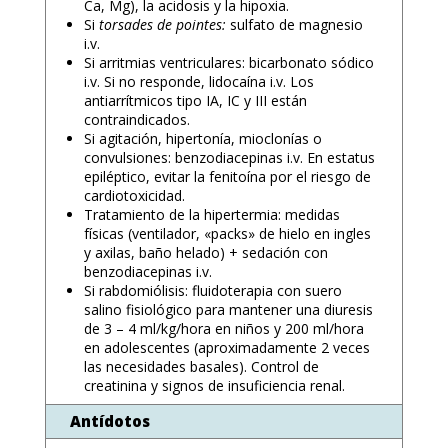
Ca, Mg), la acidosis y la hipoxia.
Si
torsades de pointes:
sulfato de magnesio
i.v.
Si arritmias ventriculares: bicarbonato sódico
i.v. Si no responde, lidocaína i.v. Los
antiarrítmicos tipo IA, IC y III están
contraindicados.
Si agitación, hipertonía, mioclonías o
convulsiones: benzodiacepinas i.v. En estatus
epiléptico, evitar la fenitoína por el riesgo de
cardiotoxicidad.
Tratamiento de la hipertermia: medidas
físicas (ventilador, «packs» de hielo en ingles
y axilas, baño helado) + sedación con
benzodiacepinas i.v.
Si rabdomiólisis: fluidoterapia con suero
salino fisiológico para mantener una diuresis
de 3 – 4 ml/kg/hora en niños y 200 ml/hora
en adolescentes (aproximadamente 2 veces
las necesidades basales). Control de
creatinina y signos de insuficiencia renal.
Antídotos