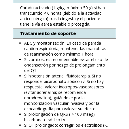
Carbón activado (1 g/kg, máximo 50 g) si han
transcurrido < 6 horas (debido a la actividad
anticolinérgica) tras la ingesta y el paciente
tiene la vía aérea estable o protegida.
Tratamiento de soporte
ABC y monitorización. En caso de parada
cardiorrespiratoria, mantener las maniobras
de reanimación como mínimo 1 hora.
Si vómitos, es recomendable evitar el uso de
ondansetrón por riesgo de prolongamiento
del QT.
Si hipotensión arterial: fluidoterapia. Si no
responde: bicarbonato sódico i.v. Si no hay
respuesta, valorar inotropos-vasopresores
(evitar adrenalina; se recomienda
noradrenalina), guiándose por la
monitorización vascular invasiva y por la
ecocardiografía para valorar su efecto.
Si prolongación de QRS ( > 100 mseg):
bicarbonato sódico i.v.
Si QT prolongado: corregir los electrolitos (K,