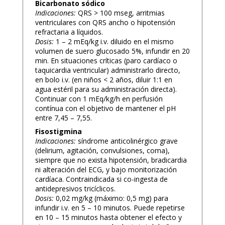
Bicarbonato sódico
Indicaciones:
QRS > 100 mseg, arritmias
ventriculares con QRS ancho o hipotensión
refractaria a líquidos.
Dosis:
1 – 2 mEq/kg i.v. diluido en el mismo
volumen de suero glucosado 5%, infundir en 20
min. En situaciones críticas (paro cardíaco o
taquicardia ventricular) administrarlo directo,
en bolo i.v. (en niños < 2 años, diluir 1:1 en
agua estéril para su administración directa).
Continuar con 1 mEq/kg/h en perfusión
contínua con el objetivo de mantener el pH
entre 7,45 – 7,55.
Fisostigmina
Indicaciones:
síndrome anticolinérgico grave
(delirium, agitación, convulsiones, coma),
siempre que no exista hipotensión, bradicardia
ni alteración del ECG, y bajo monitorización
cardíaca. Contraindicada si co-ingesta de
antidepresivos tricíclicos.
Dosis:
0,02 mg/kg (máximo: 0,5 mg) para
infundir i.v. en 5 – 10 minutos. Puede repetirse
en 10 – 15 minutos hasta obtener el efecto y