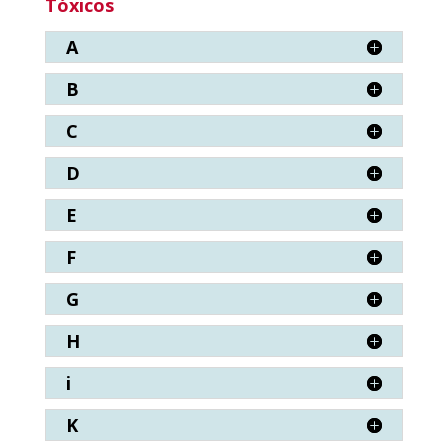
Tóxicos
A
B
C
D
E
F
G
H
i
K