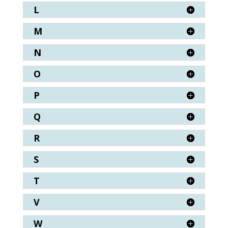
L
M
N
O
P
Q
R
S
T
V
W