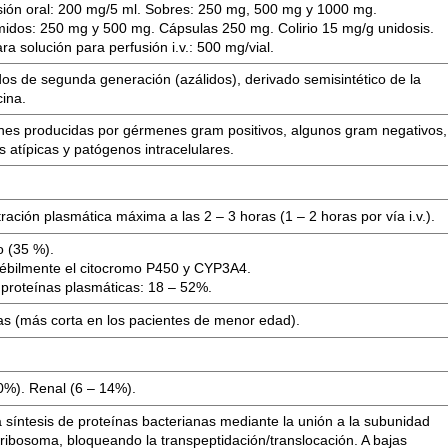
ión oral: 200 mg/5 ml. Sobres: 250 mg, 500 mg y 1000 mg.
idos: 250 mg y 500 mg. Cápsulas 250 mg. Colirio 15 mg/g unidosis.
ra solución para perfusión i.v.: 500 mg/vial.
dos de segunda generación (azálidos), derivado semisintético de la
cina.
ones producidas por gérmenes gram positivos, algunos gram negativos,
s atípicas y patógenos intracelulares.
ación plasmática máxima a las 2 – 3 horas (1 – 2 horas por vía i.v.).
o (35 %).
débilmente el citocromo P450 y CYP3A4.
 proteínas plasmáticas: 18 – 52%.
ías (más corta en los pacientes de menor edad).
50%). Renal (6 – 14%).
a síntesis de proteínas bacterianas mediante la unión a la subunidad
 ribosoma, bloqueando la transpeptidación/translocación. A bajas