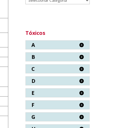
Tóxicos
A
B
C
D
E
F
G