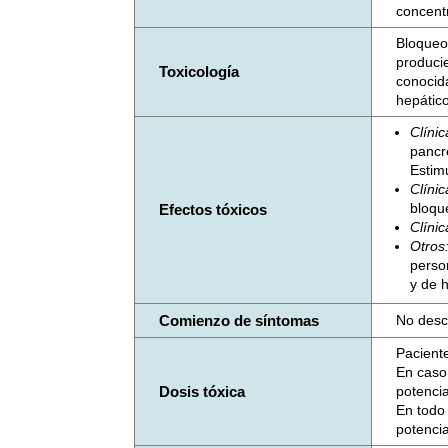
concentr
Bloqueo 
produci
Toxicología
conocida
hepático
Clínic
pancr
Estim
Clíni
bloqu
Efectos tóxicos
Clíni
Otros
person
y de h
Comienzo de síntomas
No descr
Paciente
En caso 
Dosis tóxica
potenci
En todo
potenci