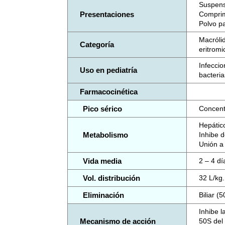
Suspens
Presentaciones
Comprim
Polvo pa
Macróli
Categoría
eritromi
Infecci
Uso en pediatría
bacteria
Farmacocinética
Pico sérico
Concentr
Hepátic
Metabolismo
Inhibe 
Unión a
Vida media
2 – 4 d
Vol. distribución
32 L/kg.
Eliminación
Biliar (
Inhibe l
Mecanismo de acción
50S del