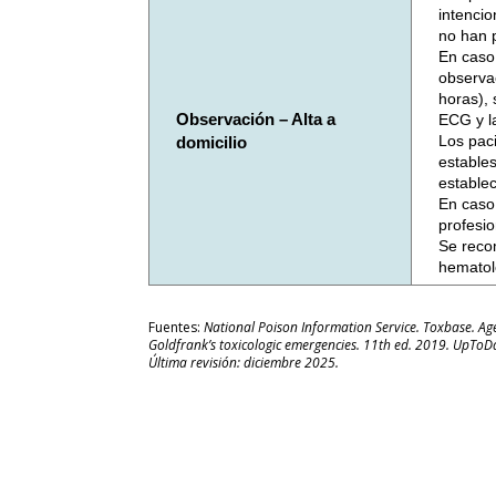
intencio
no han 
En caso 
observa
horas), 
Observación – Alta a
ECG y l
Los pac
domicilio
estables
establec
En caso 
profesio
Se reco
hematoló
Fuentes:
National Poison Information Service. Toxbase. A
Goldfrank’s toxicologic emergencies. 11th ed. 2019. UpToDa
Última revisión: diciembre 2025.