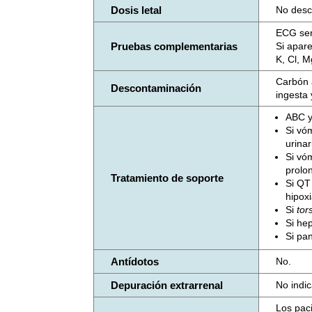
Dosis letal
No descr
ECG seri
Pruebas complementarias
Si apare
K, Cl, M
Carbón a
Descontaminación
ingesta 
ABC y
Si vóm
urina
Si vó
prolo
Tratamiento de soporte
Si QT 
hipoxi
Si
tor
Si hep
Si pan
Antídotos
No.
Depuración extrarrenal
No indi
Los pac