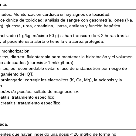
ita.
ados. Monitorización cardiaca si hay signos de toxicidad.
ce clínica de toxicidad: análisis de sangre con gasometría, iones (Na,
g), glucosa, urea, creatinina, lipasa, amilasa y función hepática.
ctivado (1 g/kg, máximo 50 g) si han transcurrido < 2 horas tras la
y el paciente está alerta o tiene la vía aérea protegida.
 monitorización.
itos, diarrea: fluidoterapia para mantener la hidratación y el volumen
rio adecuados (diuresis > 1 ml/kg/hora).
mitos, es recomendable evitar el uso de ondansetrón por riesgo de
ngamiento del QT.
prolongado: corregir los electrolitos (K, Ca, Mg), la acidosis y la
a.
sades de pointes:
sulfato de magnesio i.v.
atitis: tratamiento específico.
creatitis: tratamiento específico.
cada.
ientes que hayan ingerido una dosis < 20 mg/kg de forma no