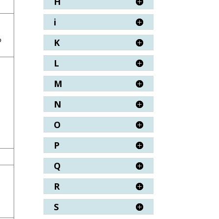
H
i
n
o
K
L
M
,
N
O
P
Q
R
S