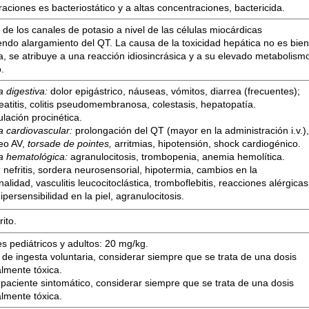
aciones es bacteriostático y a altas concentraciones, bactericida.
de los canales de potasio a nivel de las células miocárdicas
endo alargamiento del QT. La causa de la toxicidad hepática no es bie
, se atribuye a una reacción idiosincrásica y a su elevado metabolism
.
a digestiva:
dolor epigástrico, náuseas, vómitos, diarrea (frecuentes);
eatitis, colitis pseudomembranosa, colestasis, hepatopatía.
ulación procinética.
ca cardiovascular:
prolongación del QT (mayor en la administración i.v.)
eo AV,
torsade de pointes,
arritmias, hipotensión, shock cardiogénico.
ca hematológica:
agranulocitosis, trombopenia, anemia hemolítica.
:
nefritis, sordera neurosensorial, hipotermia, cambios en la
alidad, vasculitis leucocitoclástica, tromboflebitis, reacciones alérgicas
ipersensibilidad en la piel, agranulocitosis.
ito.
s pediátricos y adultos: 20 mg/kg.
de ingesta voluntaria, considerar siempre que se trata de una dosis
almente tóxica.
 paciente sintomático, considerar siempre que se trata de una dosis
almente tóxica.