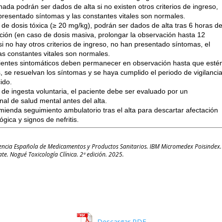
nada podrán ser dados de alta si no existen otros criterios de ingreso,
presentado síntomas y las constantes vitales son normales.
de dosis tóxica (≥ 20 mg/kg), podrán ser dados de alta tras 6 horas d
ción (en caso de dosis masiva, prolongar la observación hasta 12
si no hay otros criterios de ingreso, no han presentado síntomas, el
as constantes vitales son normales.
ientes sintomáticos deben permanecer en observación hasta que esté
, se resuelvan los síntomas y se haya cumplido el periodo de vigilanci
ido.
de ingesta voluntaria, el paciente debe ser evaluado por un
nal de salud mental antes del alta.
mienda seguimiento ambulatorio tras el alta para descartar afectación
gica y signos de nefritis.
gencia Española de Medicamentos y Productos Sanitarios. IBM Micromedex Poisindex.
te. Nogué Toxicología Clínica. 2ª edición. 2025.
Descargar PDF