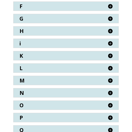
F
G
H
i
K
L
M
N
O
P
Q