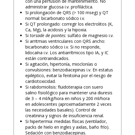
con una perfusión de mantenimiento. No
administrar glucosa i.v. profiláctica.
Si prolongación de QRS (> 100 mseg) y QT
normal: bicarbonato sódico i.v.
Si QT prolongado: corregir los electrolitos (K,
Ca, Mg), la acidosis y la hipoxia.
Si
torsade de pointes:
sulfato de magnesio i.v.
Si arritmias ventriculares con QRS ancho:
bicarbonato sódico i.v. Si no responde,
lidocaína i.v. Los antiarrítmicos tipo IA, y IC
están contraindicados.
Si agitación, hipertonía, mioclonías o
convulsiones: benzodiacepinas i.v. En estatus
epiléptico, evitar la fenitoína por el riesgo de
cardiotoxicidad.
Si rabdomiolisis: fluidoterapia con suero
salino fisiológico para mantener una diuresis
de 3 – 4 ml/kg/hora en niños y 200 ml/hora
en adolescentes (aproximadamente 2 veces
las necesidades basales). Control de
creatinina y signos de insuficiencia renal.
Si hipertermia: medidas físicas (ventilador,
packs de hielo en ingles y axilas, baño frío).
Sedación con benzodiacepinas.