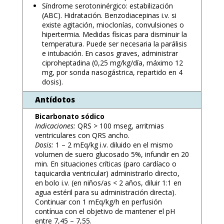
Síndrome serotoninérgico: estabilización
(ABC). Hidratación. Benzodiacepinas i.v. si
existe agitación, mioclonías, convulsiones o
hipertermia. Medidas físicas para disminuir la
temperatura. Puede ser necesaria la parálisis
e intubación. En casos graves, administrar
ciproheptadina (0,25 mg/kg/día, máximo 12
mg, por sonda nasogástrica, repartido en 4
dosis).
Antídotos
Bicarbonato sódico
Indicaciones:
QRS > 100 mseg, arritmias
ventriculares con QRS ancho.
Dosis:
1 – 2 mEq/kg i.v. diluido en el mismo
volumen de suero glucosado 5%, infundir en 20
min. En situaciones críticas (paro cardíaco o
taquicardia ventricular) administrarlo directo,
en bolo i.v. (en niños/as < 2 años, diluir 1:1 en
agua estéril para su administración directa).
Continuar con 1 mEq/kg/h en perfusión
contínua con el objetivo de mantener el pH
entre 7,45 – 7,55.