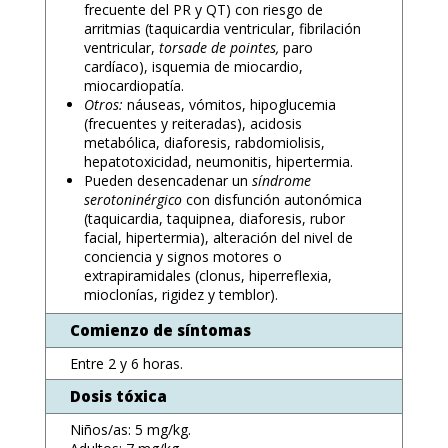
frecuente del PR y QT) con riesgo de
arritmias (taquicardia ventricular, fibrilación
ventricular,
torsade de pointes,
paro
cardíaco), isquemia de miocardio,
miocardiopatía.
Otros:
náuseas, vómitos, hipoglucemia
(frecuentes y reiteradas), acidosis
metabólica, diaforesis, rabdomiolisis,
hepatotoxicidad, neumonitis, hipertermia.
Pueden desencadenar un
síndrome
serotoninérgico
con disfunción autonómica
(taquicardia, taquipnea, diaforesis, rubor
facial, hipertermia), alteración del nivel de
conciencia y signos motores o
extrapiramidales (clonus, hiperreflexia,
mioclonías, rigidez y temblor).
Comienzo de síntomas
Entre 2 y 6 horas.
Dosis tóxica
Niños/as: 5 mg/kg.