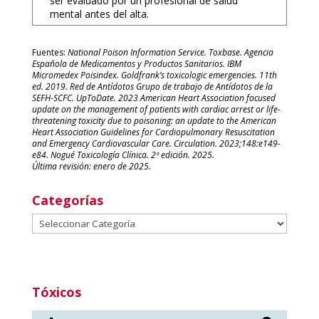
ser evaluado por un profesional de salud
mental antes del alta.
Fuentes:
National Poison Information Service. Toxbase. Agencia
Española de Medicamentos y Productos Sanitarios. IBM
Micromedex Poisindex. Goldfrank’s toxicologic emergencies. 11th
ed. 2019. Red de Antídotos Grupo de trabajo de Antídotos de la
SEFH-SCFC. UpToDate. 2023 American Heart Association focused
update on the management of patients with cardiac arrest or life-
threatening toxicity due to poisoning: an update to the American
Heart Association Guidelines for Cardiopulmonary Resuscitation
and Emergency Cardiovascular Care. Circulation. 2023;148:e149-
e84. Nogué Toxicología Clínica. 2ª edición. 2025.
Última revisión: enero de 2025.
Categorías
Categorías
Tóxicos