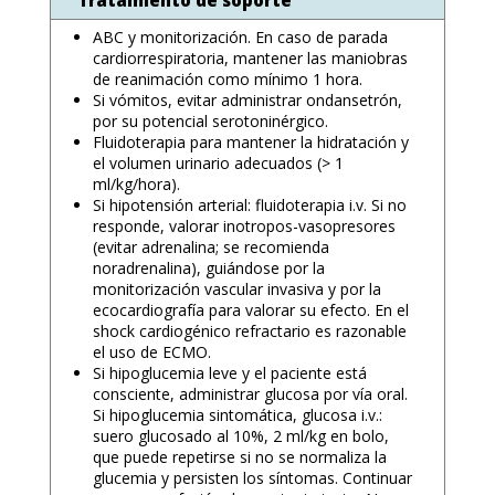
Tratamiento de soporte
ABC y monitorización. En caso de parada
cardiorrespiratoria, mantener las maniobras
de reanimación como mínimo 1 hora.
Si vómitos, evitar administrar ondansetrón,
por su potencial serotoninérgico.
Fluidoterapia para mantener la hidratación y
el volumen urinario adecuados (> 1
ml/kg/hora).
Si hipotensión arterial: fluidoterapia i.v. Si no
responde, valorar inotropos-vasopresores
(evitar adrenalina; se recomienda
noradrenalina), guiándose por la
monitorización vascular invasiva y por la
ecocardiografía para valorar su efecto. En el
shock cardiogénico refractario es razonable
el uso de ECMO.
Si hipoglucemia leve y el paciente está
consciente, administrar glucosa por vía oral.
Si hipoglucemia sintomática, glucosa i.v.:
suero glucosado al 10%, 2 ml/kg en bolo,
que puede repetirse si no se normaliza la
glucemia y persisten los síntomas. Continuar