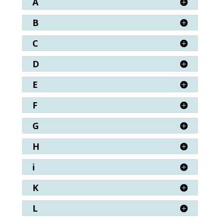
A
B
C
D
E
F
G
H
i
K
L