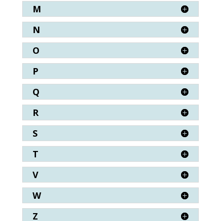
M
N
O
P
Q
R
S
T
V
W
Z