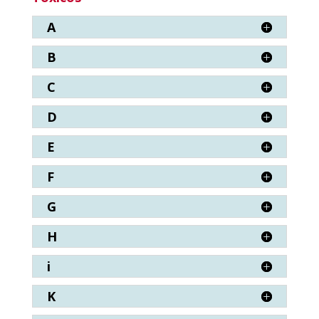
A
B
C
D
E
F
G
H
i
K