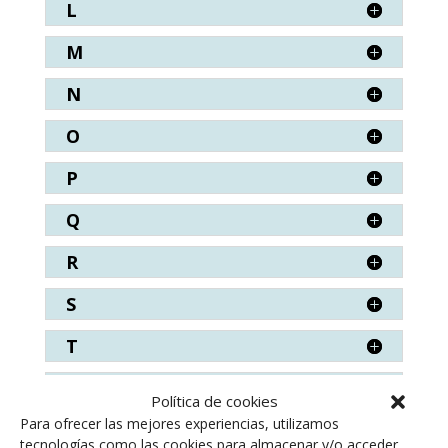
L
M
N
O
P
Q
R
S
T
V
Política de cookies
Para ofrecer las mejores experiencias, utilizamos
W
tecnologías como las cookies para almacenar y/o acceder