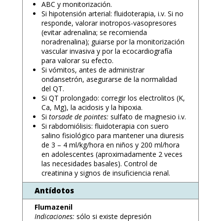
ABC y monitorización.
Si hipotensión arterial: fluidoterapia, i.v. Si no
responde, valorar inotropos-vasopresores
(evitar adrenalina; se recomienda
noradrenalina); guiarse por la monitorización
vascular invasiva y por la ecocardiografía
para valorar su efecto.
Si vómitos, antes de administrar
ondansetrón, asegurarse de la normalidad
del QT.
Si QT prolongado: corregir los electrolitos (K,
Ca, Mg), la acidosis y la hipoxia.
Si
torsade de pointes:
sulfato de magnesio i.v.
Si rabdomiólisis: fluidoterapia con suero
salino fisiológico para mantener una diuresis
de 3 – 4 ml/kg/hora en niños y 200 ml/hora
en adolescentes (aproximadamente 2 veces
las necesidades basales). Control de
creatinina y signos de insuficiencia renal.
Antídotos
Flumazenil
Indicaciones:
sólo si existe depresión