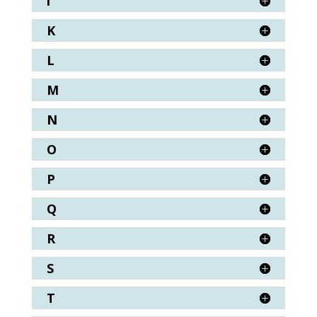
i
K
L
M
N
O
P
Q
R
S
T