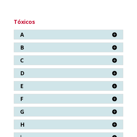
Tóxicos
A
B
C
D
E
F
G
H