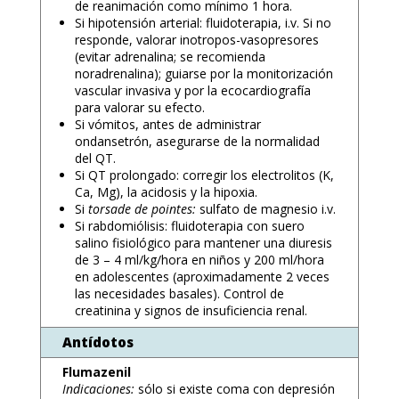
de reanimación como mínimo 1 hora.
Si hipotensión arterial: fluidoterapia, i.v. Si no
responde, valorar inotropos-vasopresores
(evitar adrenalina; se recomienda
noradrenalina); guiarse por la monitorización
vascular invasiva y por la ecocardiografía
para valorar su efecto.
Si vómitos, antes de administrar
ondansetrón, asegurarse de la normalidad
del QT.
Si QT prolongado: corregir los electrolitos (K,
Ca, Mg), la acidosis y la hipoxia.
Si
torsade de pointes:
sulfato de magnesio i.v.
Si rabdomiólisis: fluidoterapia con suero
salino fisiológico para mantener una diuresis
de 3 – 4 ml/kg/hora en niños y 200 ml/hora
en adolescentes (aproximadamente 2 veces
las necesidades basales). Control de
creatinina y signos de insuficiencia renal.
Antídotos
Flumazenil
Indicaciones:
sólo si existe coma con depresión