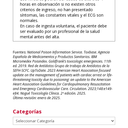
horas en observación si no existen otros
criterios de ingreso, no han presentado
síntomas, las constantes vitales y el ECG son
normales.
En caso de ingesta voluntaria, el paciente debe
ser evaluado por un profesional de la salud
mental antes del alta.
Fuentes:
National Poison Information Service. Toxbase. Agencia
Española de Medicamentos y Productos Sanitarios. IBM
Micromedex Poisindex. Goldfrank’s toxicologic emergencies. 11th
ed. 2019. Red de Antídotos Grupo de trabajo de Antídotos de la
SEFH-SCFC. UpToDate. 2023 American Heart Association focused
update on the management of patients with cardiac arrest or life-
threatening toxicity due to poisoning: an update to the American
Heart Association Guidelines for Cardiopulmonary Resuscitation
and Emergency Cardiovascular Care. Circulation. 2023;148:e149-
e84. Nogué Toxicología Clínica. 2ª edición. 2025.
Última revisión: enero de 2025.
Categorías
Categorías