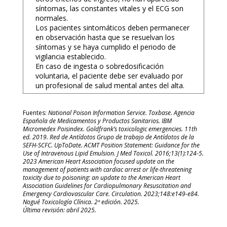
síntomas, las constantes vitales y el ECG son
normales.
Los pacientes sintomáticos deben permanecer
en observación hasta que se resuelvan los
síntomas y se haya cumplido el periodo de
vigilancia establecido.
En caso de ingesta o sobredosificación
voluntaria, el paciente debe ser evaluado por
un profesional de salud mental antes del alta.
Fuentes:
National Poison Information Service. Toxbase. Agencia
Española de Medicamentos y Productos Sanitarios. IBM
Micromedex Poisindex. Goldfrank’s toxicologic emergencies. 11th
ed. 2019. Red de Antídotos Grupo de trabajo de Antídotos de la
SEFH-SCFC. UpToDate. ACMT Position Statement: Guidance for the
Use of Intravenous Lipid Emulsion. J Med Toxicol. 2016;13(1):124-5.
2023 American Heart Association focused update on the
management of patients with cardiac arrest or life-threatening
toxicity due to poisoning: an update to the American Heart
Association Guidelines for Cardiopulmonary Resuscitation and
Emergency Cardiovascular Care. Circulation. 2023;148:e149-e84.
Nogué Toxicología Clínica. 2ª edición. 2025.
Última revisión: abril 2025.