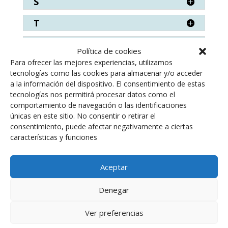
S
T
V
Política de cookies
Para ofrecer las mejores experiencias, utilizamos
W
tecnologías como las cookies para almacenar y/o acceder
a la información del dispositivo. El consentimiento de estas
Z
tecnologías nos permitirá procesar datos como el
comportamiento de navegación o las identificaciones
únicas en este sitio. No consentir o retirar el
consentimiento, puede afectar negativamente a ciertas
características y funciones
Descargar PDF
Aceptar
Denegar
Titulo clave: TOXSEUP. ISSN 3137-6983
Ver preferencias
© 2026 SEUP -
Aviso legal
|
Política de Privacidad |
Política de cookies. Web: Ipatia Medical S.L.