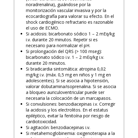
noradrenalina), guiándose por la
monitorización vascular invasiva y por la
ecocardiografía para valorar su efecto. En el
shock cardiogénico refractario es razonable
el uso de ECMO.
Si acidosis: bicarbonato sódico 1 – 2 mEq/kg
i.v. durante 20 minutos. Repetir si es
necesario para normalizar el pH.
Si prolongación del QRS (> 100 mseg):
bicarbonato sódico i.v. 1 – 2 mEq/kg i.v.
durante 20 minutos.
Si bradicardia sintomática: atropina 0,02
mg/kg i.v. (máx. 0,5 mg en niños y 1 mg en
adolescentes). Si se asocia a hipotensión,
valorar dobutamina/isoprenalina. Si se asocia
a bloqueo auriculoventricular puede ser
necesaria la colocación de un marcapasos.
Si convulsiones: benzodiacepinas i.v. Corregir
la acidosis y los electrolitos. En el estatus
epiléptico, evitar la fenitoína por riesgo de
cardiotoxicidad.
Si agitación: benzodiacepinas i.v.
Si metahemoglobinemia: oxigenoterapia a la