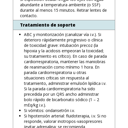
abundante a temperatura ambiente (o SSF)
durante al menos 15 minutos. Retirar lentes de
contacto.
Tratamiento de soporte
ABC y monitorización (canalizar vía i.v.). Si
deterioro rápidamente progresivo o clínica
de toxicidad grave: intubación precoz (la
hipoxia y la acidosis empeoran la toxicidad;
su tratamiento es crítico). En caso de parada
cardiorrespiratoria, mantener las maniobras
de reanimación como mínimo 1 hora. En
parada cardiorrespiratoria u otras
situaciones críticas sin respuesta al
tratamiento, administrar emulsión lipídica i.v.
Si la parada cardiorrespiratoria ha sido
precedida por un QRS ancho administrar
bolo rápido de bicarbonato sódico (1 – 2
mEq/kg i.v.).
Si vómitos: ondansetrón i.v.
Si hipotensión arterial: fluidoterapia, i.v. Si no
responde, valorar inotropos-vasopresores
(evitar adrenalina; se recomienda