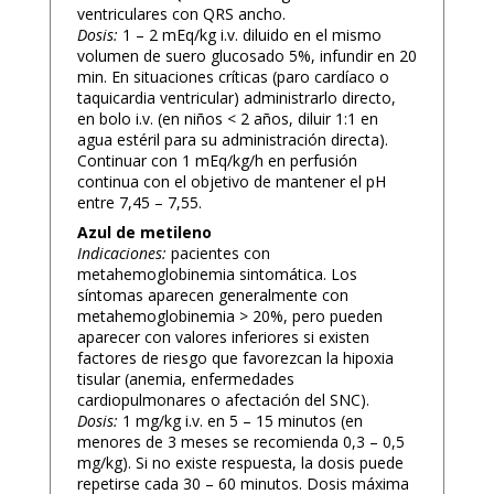
ventriculares con QRS ancho.
Dosis:
1 – 2 mEq/kg i.v. diluido en el mismo
volumen de suero glucosado 5%, infundir en 20
min. En situaciones críticas (paro cardíaco o
taquicardia ventricular) administrarlo directo,
en bolo i.v. (en niños < 2 años, diluir 1:1 en
agua estéril para su administración directa).
Continuar con 1 mEq/kg/h en perfusión
continua con el objetivo de mantener el pH
entre 7,45 – 7,55.
Azul de metileno
Indicaciones:
pacientes con
metahemoglobinemia sintomática. Los
síntomas aparecen generalmente con
metahemoglobinemia > 20%, pero pueden
aparecer con valores inferiores si existen
factores de riesgo que favorezcan la hipoxia
tisular (anemia, enfermedades
cardiopulmonares o afectación del SNC).
Dosis:
1 mg/kg i.v. en 5 – 15 minutos (en
menores de 3 meses se recomienda 0,3 – 0,5
mg/kg). Si no existe respuesta, la dosis puede
repetirse cada 30 – 60 minutos. Dosis máxima