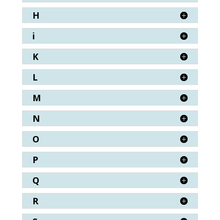
H
i
K
L
M
N
O
P
Q
R