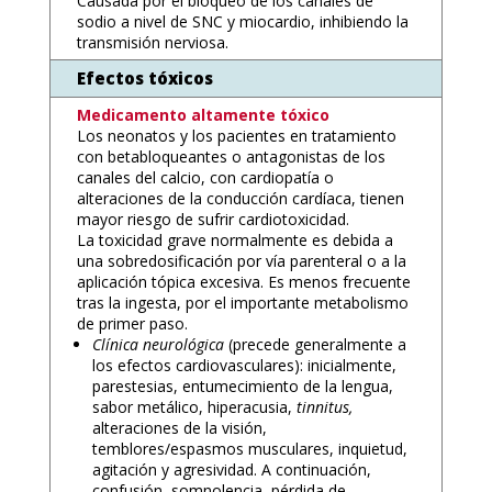
Causada por el bloqueo de los canales de
sodio a nivel de SNC y miocardio, inhibiendo la
transmisión nerviosa.
Efectos tóxicos
Medicamento altamente tóxico
Los neonatos y los pacientes en tratamiento
con betabloqueantes o antagonistas de los
canales del calcio, con cardiopatía o
alteraciones de la conducción cardíaca, tienen
mayor riesgo de sufrir cardiotoxicidad.
La toxicidad grave normalmente es debida a
una sobredosificación por vía parenteral o a la
aplicación tópica excesiva. Es menos frecuente
tras la ingesta, por el importante metabolismo
de primer paso.
Clínica neurológica
(precede generalmente a
los efectos cardiovasculares): inicialmente,
parestesias, entumecimiento de la lengua,
sabor metálico, hiperacusia,
tinnitus,
alteraciones de la visión,
temblores/espasmos musculares, inquietud,
agitación y agresividad. A continuación,
confusión, somnolencia, pérdida de