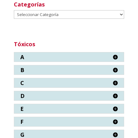
Categorías
Categorías
Tóxicos
A
B
C
D
E
F
G