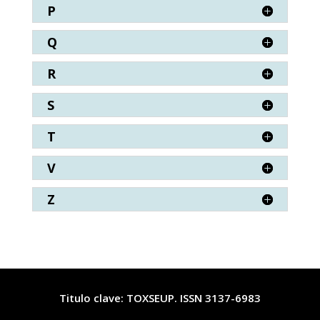
P
Q
R
S
T
V
Z
Titulo clave: TOXSEUP. ISSN 3137-6983