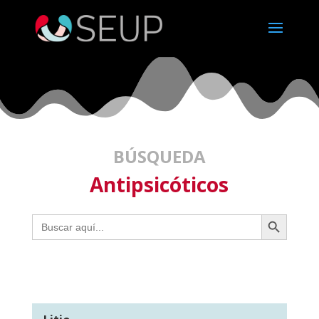
BÚSQUEDA
Antipsicóticos
Botón de búsqueda
Buscar: