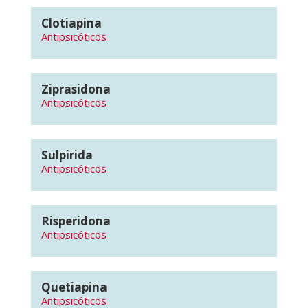
Clotiapina
Antipsicóticos
Ziprasidona
Antipsicóticos
Sulpirida
Antipsicóticos
Risperidona
Antipsicóticos
Quetiapina
Antipsicóticos