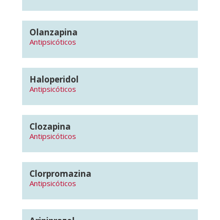
Olanzapina
Antipsicóticos
Haloperidol
Antipsicóticos
Clozapina
Antipsicóticos
Clorpromazina
Antipsicóticos