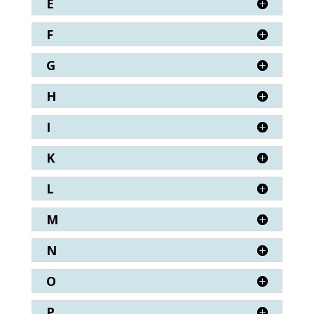
E
F
G
H
I
K
L
M
N
O
P