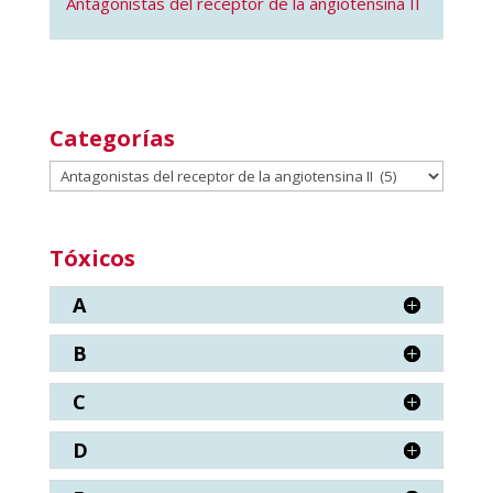
Antagonistas del receptor de la angiotensina II
Categorías
Categorías
Tóxicos
A
B
C
D