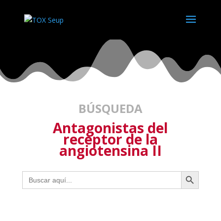
BÚSQUEDA
Antagonistas del
receptor de la
angiotensina II
Botón de búsqueda
Buscar: