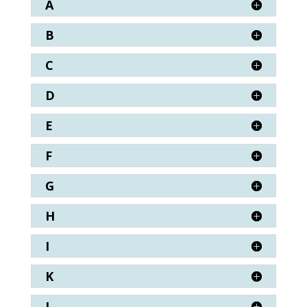
A
B
C
D
E
F
G
H
I
K
L