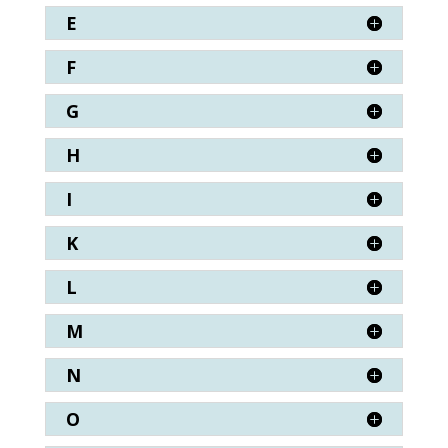
E
F
G
H
I
K
L
M
N
O