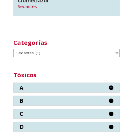
Clometiazol
Sedantes
Categorías
Categorías
Tóxicos
A
B
C
D