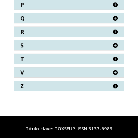
P
Q
R
S
T
V
Z
Titulo clave: TOXSEUP. ISSN 3137-6983