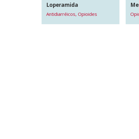
Loperamida
Me
Antidiarréicos
,
Opioides
Opi