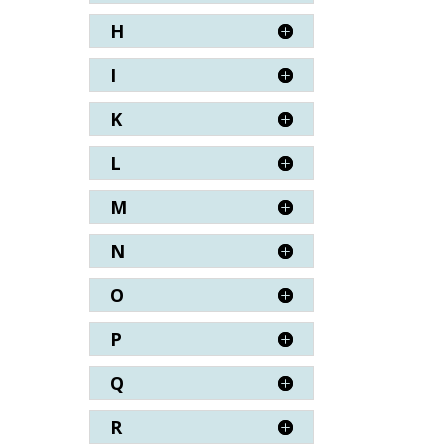
H
I
K
L
M
N
O
P
Q
R