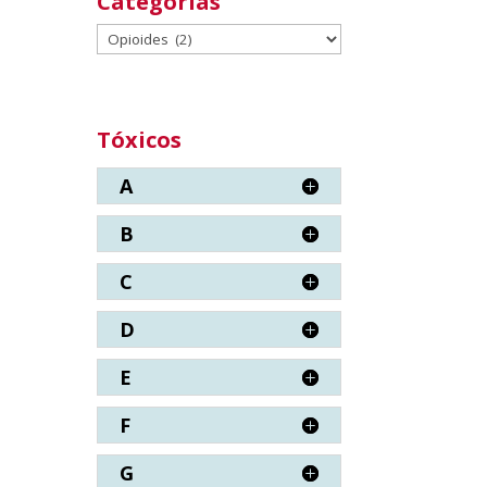
Categorías
Categorías
Tóxicos
A
B
C
D
E
F
G