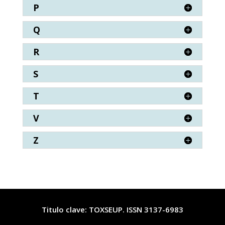
P
Q
R
S
T
V
Z
Titulo clave: TOXSEUP. ISSN 3137-6983