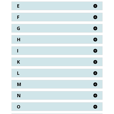
E
F
G
H
I
K
L
M
N
O