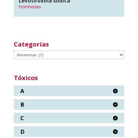
Levotiroxina sódica
Hormonas
Categorías
Categorías
Tóxicos
A
B
C
D