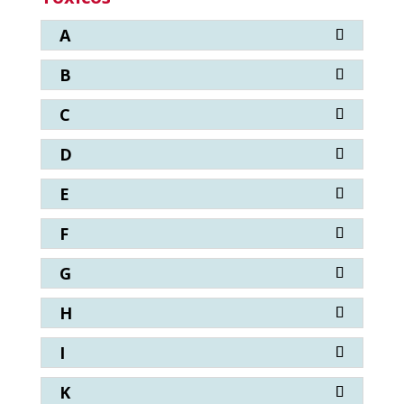
A
B
C
D
E
F
G
H
I
K