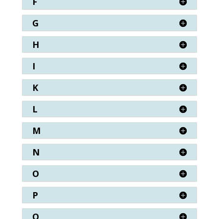
F
G
H
I
K
L
M
N
O
P
Q