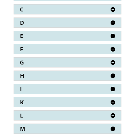
C
D
E
F
G
H
I
K
L
M