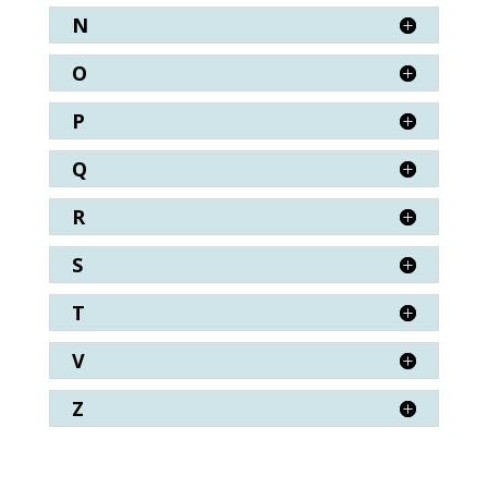
N
O
P
Q
R
S
T
V
Z