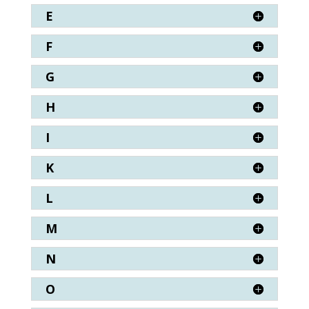
E
F
G
H
I
K
L
M
N
O