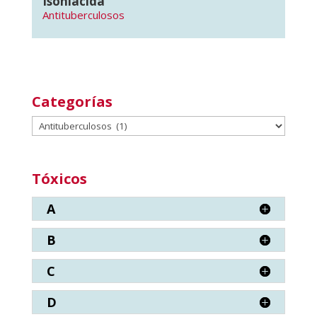
Isoniacida
Antituberculosos
Categorías
Categorías
Tóxicos
A
B
C
D