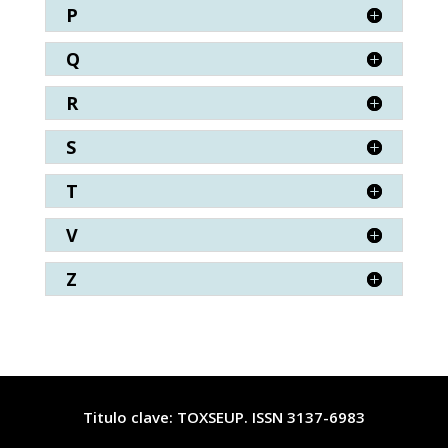
P
Q
R
S
T
V
Z
Titulo clave: TOXSEUP. ISSN 3137-6983