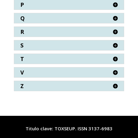
P
Q
R
S
T
V
Z
Titulo clave: TOXSEUP. ISSN 3137-6983