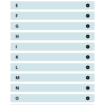
E
F
G
H
I
K
L
M
N
O