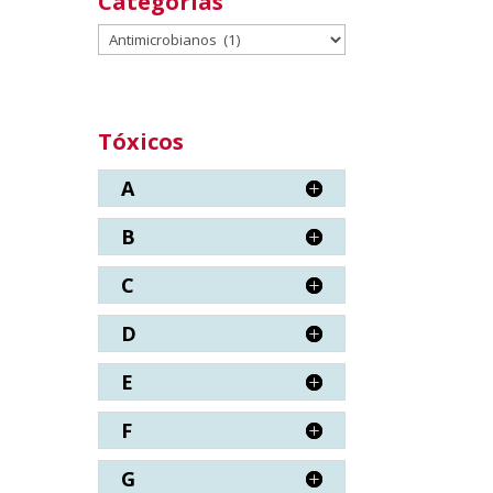
Categorías
Categorías
Tóxicos
A
B
C
D
E
F
G