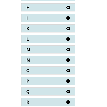
H
I
K
L
M
N
O
P
Q
R