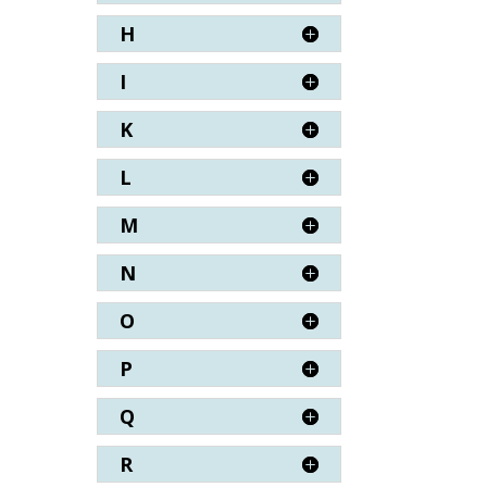
H
I
K
L
M
N
O
P
Q
R