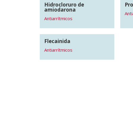
Hidrocloruro de
Pro
amiodarona
Anti
Antiarrítmicos
Flecainida
Antiarrítmicos