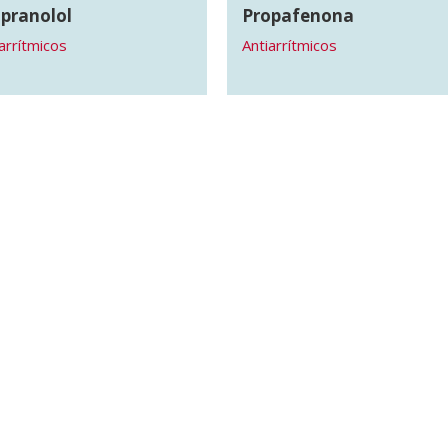
pranolol
Propafenona
arrítmicos
Antiarrítmicos