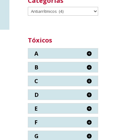
Categorías
Categorías
Tóxicos
A
B
C
D
E
F
G